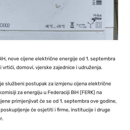
 BiH, nove cijene električne energije od 1. septembra
i vrtići, domovi, vjerske zajednice i udruženja.
je službeni postupak za izmjenu cijena električne
komisiji za energiju u Federaciji BiH (FERK) na
ijene primjenjivat će se od 1. septembra ove godine,
kupljenje će osjetiti i firme, institucije i druge
r.