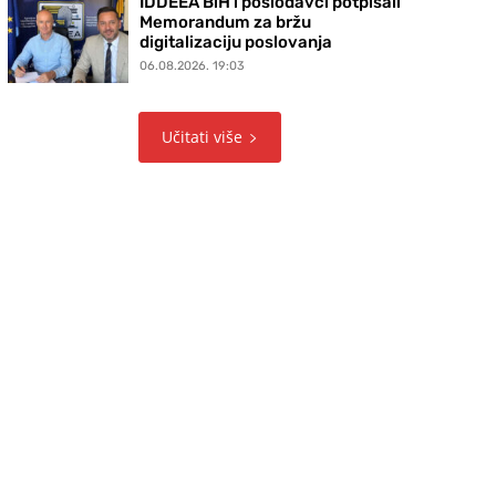
IDDEEA BiH i poslodavci potpisali
Memorandum za bržu
digitalizaciju poslovanja
06.08.2026. 19:03
Učitati više