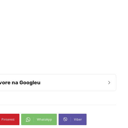
›
zvore na Googleu
Pinterest
WhatsApp
Viber