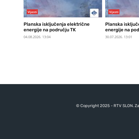
Vijesti
Vijesti
Planska isključenja električne
Planska isključ
energije na području TK
energije na po
04.08.2026. 13:04
30.07.2026. 13:01
© Copyright 2025 - RTV SLON. Za 