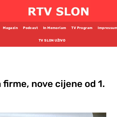
Magazin
Podcast
In Memoriam
TV Program
Impressu
TV SLON UŽIVO
 firme, nove cijene od 1.