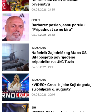
prvenstvu
06.08.2026. 21:55
SPORT
Barbarez poslao jasnu poruku:
“Pripadnost se ne bira”
06.08.2026. 21:32
ISTAKNUTO
Načelnik Zajedničkog štaba OS
BiH posjetio povrijeđene
pripadnike na UKC Tuzla
06.08.2026. 21:15
ISTAKNUTO
/VIDEO/ Crno i bijelo: Koji događaji
su obilježili 6. august?
06.08.2026. 20:01
BIH