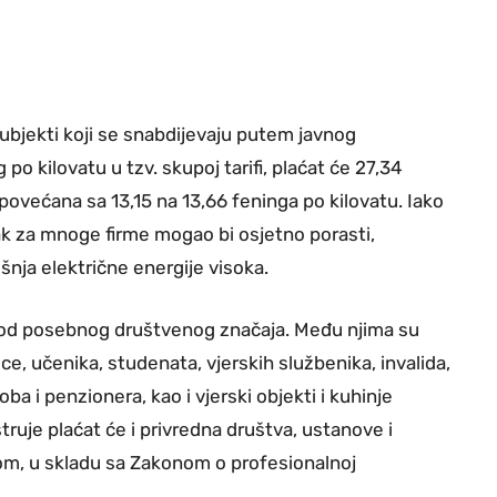
subjekti koji se snabdijevaju putem javnog
o kilovatu u tzv. skupoj tarifi, plaćat će 27,34
 povećana sa 13,15 na 13,66 feninga po kilovatu. Iako
ak za mnoge firme mogao bi osjetno porasti,
nja električne energije visoka.
 od posebnog društvenog značaja. Među njima su
ece, učenika, studenata, vjerskih službenika, invalida,
 i penzionera, kao i vjerski objekti i kuhinje
truje plaćat će i privredna društva, ustanove i
etom, u skladu sa Zakonom o profesionalnoj