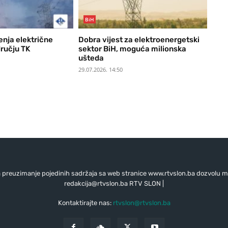
BiH
enja električne
Dobra vijest za elektroenergetski
dručju TK
sektor BiH, moguća milionska
ušteda
29.07.2026. 14:50
preuzimanje pojedinih sadržaja sa web stranice www.rtvslon.ba dozvolu mo
redakcija@rtvslon.ba
RTV SLON |
Kontaktirajte nas:
rtvslon@rtvslon.ba