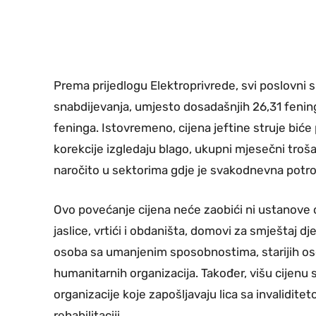
Prema prijedlogu Elektroprivrede, svi poslovni 
snabdijevanja, umjesto dosadašnjih 26,31 fening p
feninga. Istovremeno, cijena jeftine struje biće
korekcije izgledaju blago, ukupni mjesečni troš
naročito u sektorima gdje je svakodnevna potroš
Ovo povećanje cijena neće zaobići ni ustanove
jaslice, vrtići i obdaništa, domovi za smještaj dj
osoba sa umanjenim sposobnostima, starijih osoba
humanitarnih organizacija. Također, višu cijenu s
organizacije koje zapošljavaju lica sa invalidit
rehabilitaciji.