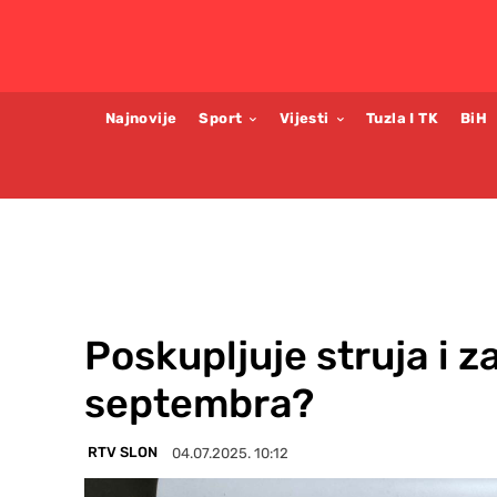
Najnovije
Sport
Vijesti
Tuzla I TK
BiH
Poskupljuje struja i za
septembra?
RTV SLON
04.07.2025. 10:12