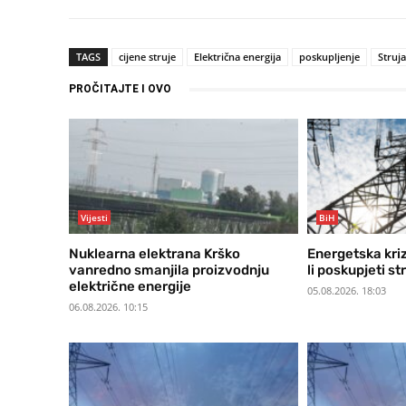
TAGS
cijene struje
Električna energija
poskupljenje
Struja
PROČITAJTE I OVO
Vijesti
BiH
Nuklearna elektrana Krško
Energetska kriz
vanredno smanjila proizvodnju
li poskupjeti st
električne energije
05.08.2026. 18:03
06.08.2026. 10:15