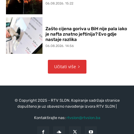
06.08.2026. 15:22
Zašto cijena goriva u BiH nije pala iako
je nafta znatno jeftinija? Evo gdje
nastaje razlika
06.08.2026. 14:56
Učitati više
© Copyright 2025 - RTV SLON. Kopiranje sadržaja stranice
dopušteno je uz obavezno navođenje izvora RTV SLON |
Kontaktirajte nas:
rtvslon@rtvslon.ba