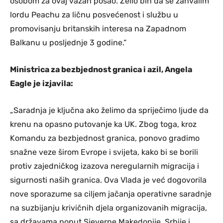
osobom za ovaj važan posao. Želio bih da se zahvalim
lordu Peachu za ličnu posvećenost i službu u
promovisanju britanskih interesa na Zapadnom
Balkanu u posljednje 3 godine.“
Ministrica za bezbjednost granica i azil,
Angela
Eagle
je izjavila:
„Saradnja je ključna ako želimo da spriječimo ljude da
krenu na opasno putovanje ka UK. Zbog toga, kroz
Komandu za bezbjednost granica, ponovo gradimo
snažne veze širom Evrope i svijeta, kako bi se borili
protiv zajedničkog izazova neregularnih migracija i
sigurnosti naših granica. Ova Vlada je već dogovorila
nove sporazume sa ciljem jačanja operativne saradnje
na suzbijanju krivičnih djela organizovanih migracija,
sa državama poput Sjeverne Makedonije, Srbije i