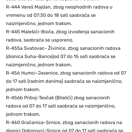
R-444 Vareš Majdan, zbog neophodnih radova u
vremenu od 07:30 do 18 sati saobraća se
naizmjenično, jednom trakom.
R-445 Malešići-Bioča, zbog izvođenja sanacionih
radova, saobraća se usporeno.
R-455a Svatovac- Živinice, zbog sanacionih radova
(dionica Suha-Barice)od 07 do 15 sati saobraća se
naizmjenično, jednom trakom.
R-456 Humci-Jasenice, zbog sanacionih radova od 07
do 17 sati (radnim danima) saobraća se naizmjenično,
jednom trakom.
R-456b Priboj-Teočak (Bilalići) zbog sanacionih
radova od 07 do 17 sati saobraća se naizmjenično,
jednom trakom.
R-460 Gračanica-Srnice, zbog sanacionih radova na
dionici Doborovci-Srnice od 07 do 17 sati saobraća se