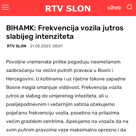
UŽIVO
BIHAMK: Frekvencija vozila jutros
slabijeg intenziteta
RTV SLON
21.05.2023. 08:01
Povoljne vremenske prilike pogoduju nesmetanom
saobraćanju na većini putnih pravaca u Bosni i
Hercegovini. U kotlinama i uz riječne tokove zapadne
Bosne magla smanjuje vidljivost. Frekvencija vozila
jutros je slabog do umjerenog inteziteta, ali u
poslijepodnevnim i večernjim satima očekujemo
pojačanu frekvenciju vozila, posebno na prilazima
većim gradskim centrima. Apelujemo na vozače da na
svim putnim pravcima voze maksimalno oprezno i da