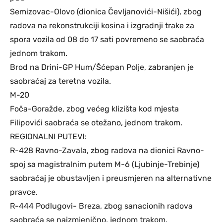
Semizovac-Olovo (dionica Čevljanovići-Nišići), zbog
radova na rekonstrukciji kosina i izgradnji trake za
spora vozila od 08 do 17 sati povremeno se saobraća
jednom trakom.
Brod na Drini-GP Hum/Šćepan Polje, zabranjen je
saobraćaj za teretna vozila.
M-20
Foča-Goražde, zbog većeg klizišta kod mjesta
Filipovići saobraća se otežano, jednom trakom.
REGIONALNI PUTEVI:
R-428 Ravno-Zavala, zbog radova na dionici Ravno-
spoj sa magistralnim putem M-6 (Ljubinje-Trebinje)
saobraćaj je obustavljen i preusmjeren na alternativne
pravce.
R-444 Podlugovi- Breza, zbog sanacionih radova
saobraća se naizmjenično, jednom trakom.