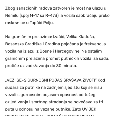
Zbog sanacionih radova zatvoren je most na ulazu u
Nemilu (spoj M-17 sa R-473), a vozila saobraćaju preko
raskrsnice u Topčić Polju.
Na graničnim prelazima: Izačić, Velika Kladuša,
Bosanska Gradiška i Gradina pojačana je frekvencija
vozila na izlazu iz Bosne i Hercegovine. Na ostalim
graničnim prelazima promet putničkih vozila, za sada,
protiče uz zadržavanja do 30 minuta.
…………………………………………………….
„VEŽI SE-SIGURNOSNI POJAS SPAŠAVA ŽIVOT!“ Kod
sudara za putnike na zadnjem sjedištu koji se nisu
vezali sigurnosnim pojasom opasnost od težeg
ozljeđivanja i smrtnog stradanja se povećava za tri
puta u odnosu na vezane putnike. Zato UVIJEK