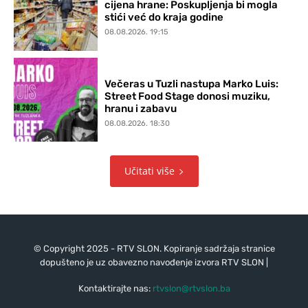
cijena hrane: Poskupljenja bi mogla
stići već do kraja godine
08.08.2026. 19:15
Večeras u Tuzli nastupa Marko Luis:
Street Food Stage donosi muziku,
hranu i zabavu
08.08.2026. 18:30
Učitati više
© Copyright 2025 - RTV SLON. Kopiranje sadržaja stranice
dopušteno je uz obavezno navođenje izvora RTV SLON |
Kontaktirajte nas:
rtvslon@rtvslon.ba