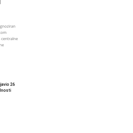
d
ognoziran
ikom
a centralne
ene
javio 26
lnosti