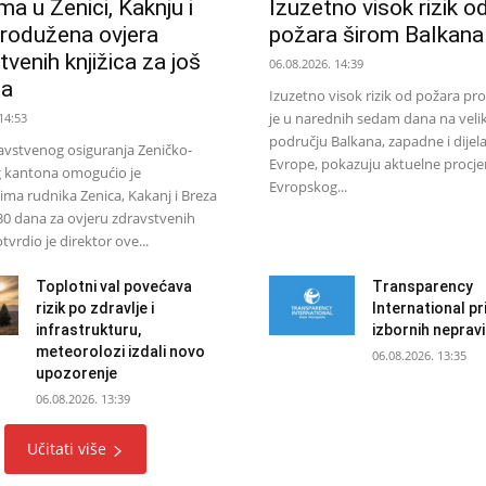
ma u Zenici, Kaknju i
Izuzetno visok rizik o
produžena ovjera
požara širom Balkana
venih knjižica za još
06.08.2026. 14:39
na
Izuzetno visok rizik od požara pr
je u narednih sedam dana na vel
14:53
području Balkana, zapadne i dijel
avstvenog osiguranja Zeničko-
Evrope, pokazuju aktuelne procj
 kantona omogućio je
Evropskog...
ima rudnika Zenica, Kakanj i Breza
30 dana za ovjeru zdravstvenih
otvrdio je direktor ove...
Toplotni val povećava
Transparency
rizik po zdravlje i
International pri
infrastrukturu,
izbornih nepravi
meteorolozi izdali novo
06.08.2026. 13:35
upozorenje
06.08.2026. 13:39
Učitati više