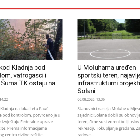
kod Kladnja pod
U Moluhama uređen
lom, vatrogasci i
sportski teren, najavlj
i Šuma TK ostaju na
infrastrukturni projekt
Solani
14:22
06.08.2026. 13:36
Kladnja na lokalitetu Pauč
Stanovnici naselja Moluhe u Mjes
je pod kontrolom, potvrđeno je u
zajednici Solana dobili su obnovlj
 izvještaju Federalne uprave
teren, čime su stvoreni bolji uslovi
štite. Prema informacijama
rekreaciju i okupljanje građana. Z
 centra civilne zaštite...
radove...