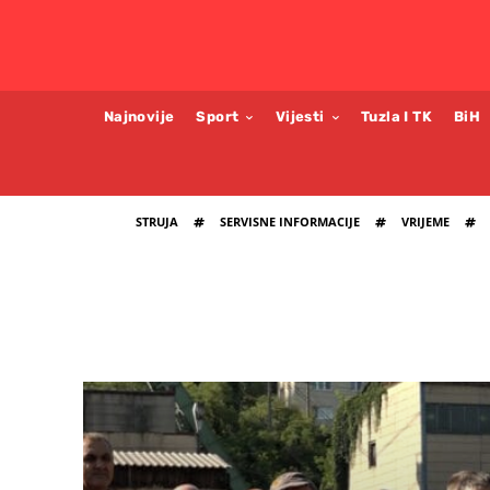
Najnovije
Sport
Vijesti
Tuzla I TK
BiH
STRUJA
SERVISNE INFORMACIJE
VRIJEME