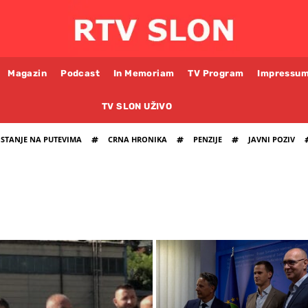
Magazin
Podcast
In Memoriam
TV Program
Impressu
TV SLON UŽIVO
STANJE NA PUTEVIMA
CRNA HRONIKA
PENZIJE
JAVNI POZIV