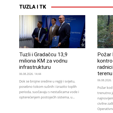
TUZLA I TK
Tuzli i Gradačcu 13,9
Požar 
miliona KM za vodnu
kontro
infrastrukturu
radnic
terenu
06.08.2026. 14:44
06.08.2026. 
Dok se brojne sredine u regiji i svijetu,
posebno tokom sušnih i izrazito toplih
Požar kod 
perioda, suočavaju s nestašicama vode i
trenutno 
opterećenjem postojećih sistema, u...
najnovijem
civilne za
Operativnog