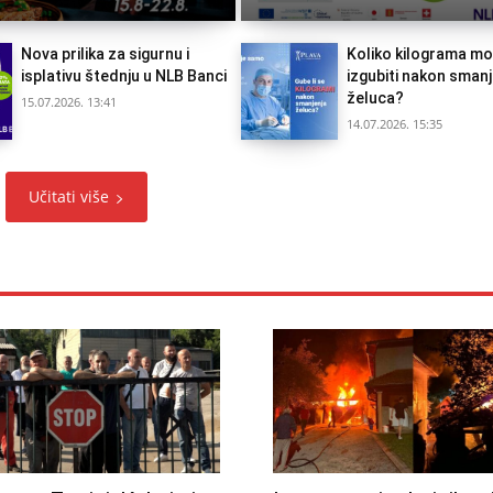
Nova prilika za sigurnu i
Koliko kilograma m
isplativu štednju u NLB Banci
izgubiti nakon smanj
želuca?
15.07.2026. 13:41
14.07.2026. 15:35
Učitati više