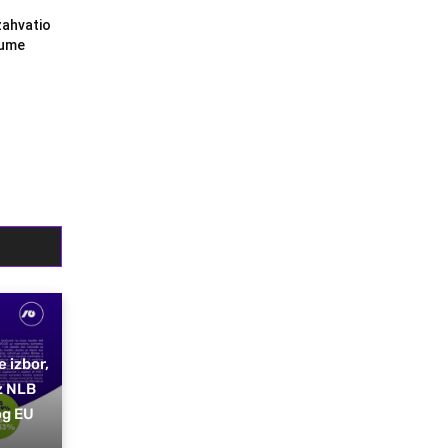
zahvatio
šume
e izbor,
z NLB
og EU