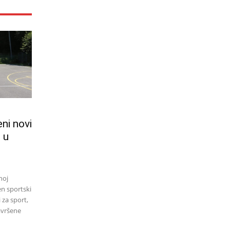
eni novi
i u
noj
en sportski
 za sport,
avršene