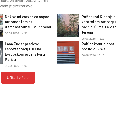
 dana za ovjeru zdravstvenih
vrdio je direktor ove...
Doživotni zatvor za napad
Požar kod Kladnja 
automobilom na
kontrolom, vatrogasc
demonstrante u Münchenu
radnici Šuma TK ost
terenu
06.08.2026. 14:31
06.08.2026. 14:22
Lana Pudar predvodi
RAK pokrenuo post
reprezentaciju BiH na
protiv RTRS-a
Evropskom prvenstvu u
06.08.2026. 13:46
Parizu
06.08.2026. 14:02
Učitati više