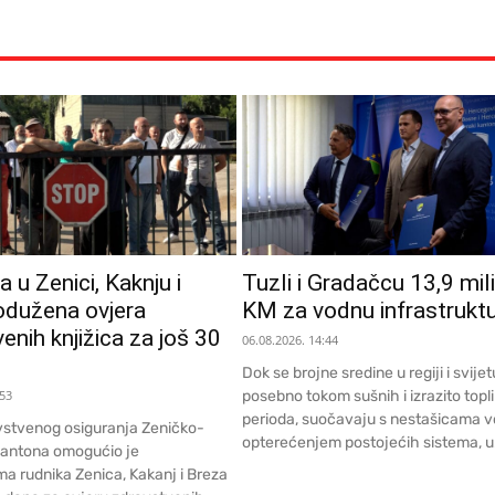
 u Zenici, Kaknju i
Tuzli i Gradačcu 13,9 mil
odužena ovjera
KM za vodnu infrastrukt
enih knjižica za još 30
06.08.2026. 14:44
Dok se brojne sredine u regiji i svijet
:53
posebno tokom sušnih i izrazito topl
perioda, suočavaju s nestašicama v
stvenog osiguranja Zeničko-
opterećenjem postojećih sistema, u.
kantona omogućio je
ma rudnika Zenica, Kakanj i Breza