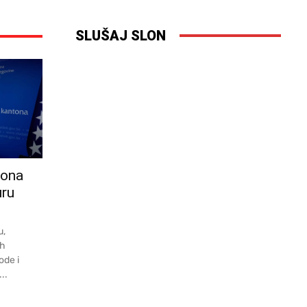
SLUŠAJ SLON
iona
uru
u,
ih
ode i
..