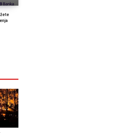
ožete
enja