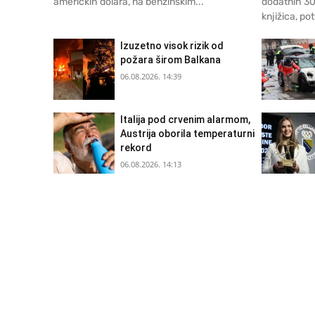
američkih dolara, na benzinskim...
dodatnih 30
knjižica, pot
Izuzetno visok rizik od
požara širom Balkana
06.08.2026. 14:39
Italija pod crvenim alarmom,
Austrija oborila temperaturni
rekord
06.08.2026. 14:13