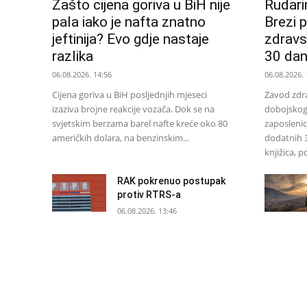
Zašto cijena goriva u BiH nije
Rudari
pala iako je nafta znatno
Brezi 
jeftinija? Evo gdje nastaje
zdravst
razlika
30 da
06.08.2026. 14:56
06.08.2026. 
Cijena goriva u BiH posljednjih mjeseci
Zavod zdr
izaziva brojne reakcije vozača. Dok se na
dobojskog
svjetskim berzama barel nafte kreće oko 80
zaposlenic
američkih dolara, na benzinskim...
dodatnih 
knjižica, p
RAK pokrenuo postupak
protiv RTRS-a
06.08.2026. 13:46