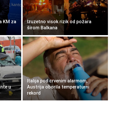
na KM za
Izuzetno visok rizik od požara
širom Balkana
Italija pod crvenim alarmom,
nte u
Austrija oborila temperaturni
rekord