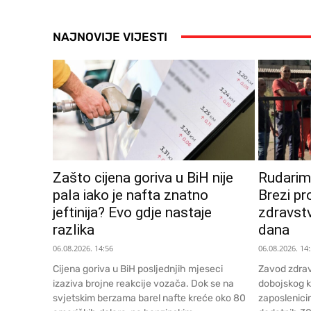
NAJNOVIJE VIJESTI
Zašto cijena goriva u BiH nije
Rudarima
pala iako je nafta znatno
Brezi pr
jeftinija? Evo gdje nastaje
zdravstv
razlika
dana
06.08.2026. 14:56
06.08.2026. 14
Cijena goriva u BiH posljednjih mjeseci
Zavod zdrav
izaziva brojne reakcije vozača. Dok se na
dobojskog 
svjetskim berzama barel nafte kreće oko 80
zaposlenici