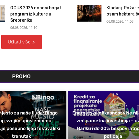
OGUS 2026 donosi bogat
Kladanj: Požar 
program iz kulture u
osam hektara 
Srebreniku
06.08.2026. 11:08
06.08.2026. 11:10
Učitati više
PROMO
jesto za naše ljude: Bingo
Energetska efikasnost više nij
up svojim uposlenicima
već pametna investicija – u
je posebno lijep festivalski
Banku i do 20% bespovratn
trenutak
poticaja