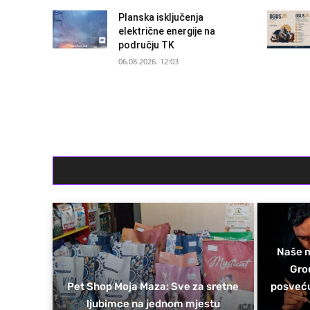
Planska isključenja
električne energije na
području TK
06.08.2026. 12:03
Naše m
Gro
Pet Shop Moja Maza: Sve za sretne
posveću
ljubimce na jednom mjestu