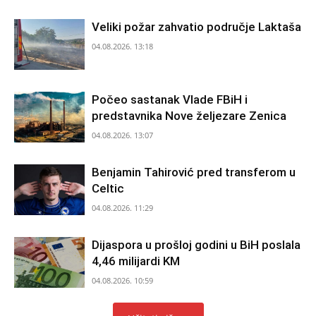
Veliki požar zahvatio područje Laktaša
04.08.2026. 13:18
Počeo sastanak Vlade FBiH i
predstavnika Nove željezare Zenica
04.08.2026. 13:07
Benjamin Tahirović pred transferom u
Celtic
04.08.2026. 11:29
Dijaspora u prošloj godini u BiH poslala
4,46 milijardi KM
04.08.2026. 10:59