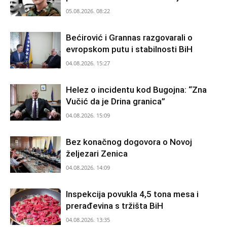
05.08.2026. 08:22
Bećirović i Grannas razgovarali o
evropskom putu i stabilnosti BiH
04.08.2026. 15:27
Helez o incidentu kod Bugojna: “Zna
Vučić da je Drina granica”
04.08.2026. 15:09
Bez konačnog dogovora o Novoj
željezari Zenica
04.08.2026. 14:09
Inspekcija povukla 4,5 tona mesa i
prerađevina s tržišta BiH
04.08.2026. 13:35