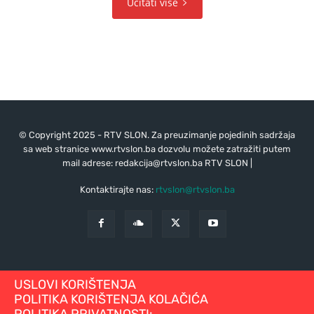
Učitati više
© Copyright 2025 - RTV SLON. Za preuzimanje pojedinih sadržaja
sa web stranice www.rtvslon.ba dozvolu možete zatražiti putem
mail adrese:
redakcija@rtvslon.ba
RTV SLON |
Kontaktirajte nas:
rtvslon@rtvslon.ba
USLOVI KORIŠTENJA
POLITIKA KORIŠTENJA KOLAČIĆA