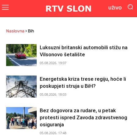
UŽIVO
Naslovna
›
Bih
Luksuzni britanski automobili stižu na
Vilsonovo šetalište
05.08.2026. 19:07
Energetska kriza trese regiju, hoće li
poskupjeti struja u BiH?
05.08.2026. 18:03
Bez dogovora za rudare, u petak
protesti ispred Zavoda zdravstvenog
osiguranja
05.08.2026. 17:48