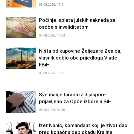
05.08.2026. 17:11
Počinje isplata julskih naknada za
osobe s invaliditetom
05.08.2026. 17:03
Ništa od kupovine Željezare Zenica,
vlasnik odbio oba prijedloga Vlade
FBiH
05.08.2026. 16:21
Sve manje birača iz dijaspore
prijavljeno za Opće izbore u BiH
05.08.2026. 09:50
Izet Nanić, komandant koji je život dao
pred konačnu deblokadu Krajine