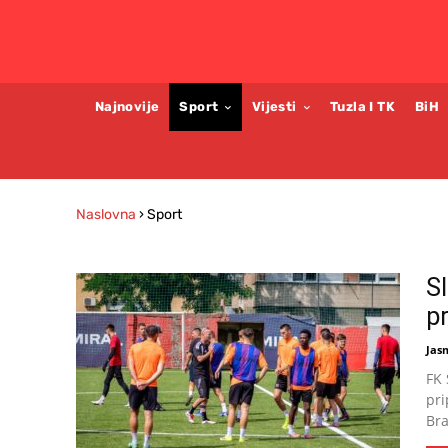
Najnovije
Sport
Vijesti
Tuzla I TK
BiH
Naslovna
›
Sport
S
p
Jas
FK 
pri
Bra