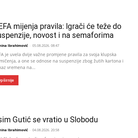
FA mijenja pravila: Igrači će teže do
uspenzije, novost i na semaforima
mina Ibrahimović
-
05.08.2026. 08:47
A je uvela dvije važne promjene pravila za svoja klupska
mičenja, a one se odnose na suspenzije zbog žutih kartona i
kaz vremena na...
pširnije
sim Gutić se vratio u Slobodu
mina Ibrahimović
-
04.08.2026. 20:58