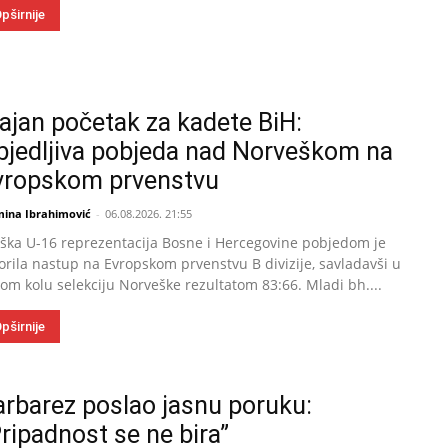
pširnije
jajan početak za kadete BiH:
bjedljiva pobjeda nad Norveškom na
vropskom prvenstvu
mina Ibrahimović
-
06.08.2026. 21:55
ka U-16 reprezentacija Bosne i Hercegovine pobjedom je
orila nastup na Evropskom prvenstvu B divizije, savladavši u
om kolu selekciju Norveške rezultatom 83:66. Mladi bh....
pširnije
arbarez poslao jasnu poruku:
ripadnost se ne bira”