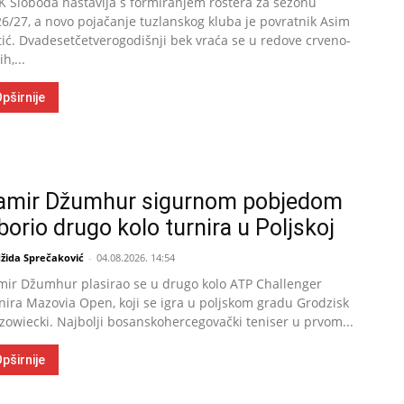
 Sloboda nastavlja s formiranjem rostera za sezonu
6/27, a novo pojačanje tuzlanskog kluba je povratnik Asim
ić. Dvadesetčetverogodišnji bek vraća se u redove crveno-
ih,...
pširnije
amir Džumhur sigurnom pobjedom
borio drugo kolo turnira u Poljskoj
žida Sprečaković
-
04.08.2026. 14:54
ir Džumhur plasirao se u drugo kolo ATP Challenger
nira Mazovia Open, koji se igra u poljskom gradu Grodzisk
owiecki. Najbolji bosanskohercegovački teniser u prvom...
pširnije