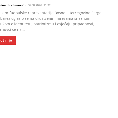
mina Ibrahimović
-
06.08.2026. 21:32
ektor fudbalske reprezentacije Bosne i Hercegovine Sergej
rbarez oglasio se na društvenim mrežama snažnom
ukom o identitetu, patriotizmu i osjećaju pripadnosti,
rnuvši se na...
pširnije