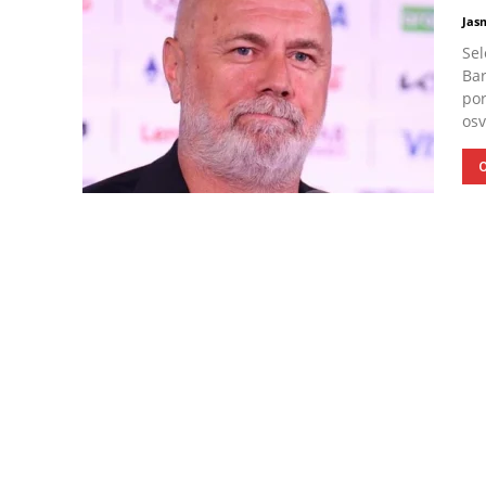
Jas
Sel
Ba
por
osv
O