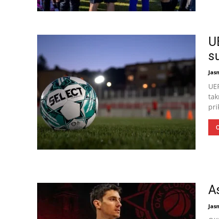
UE
s
Jas
UEF
tak
pri
O
A
Jas