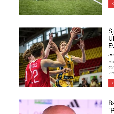
O
S
U
E
Jas
Muš
otv
prv
O
B
“P