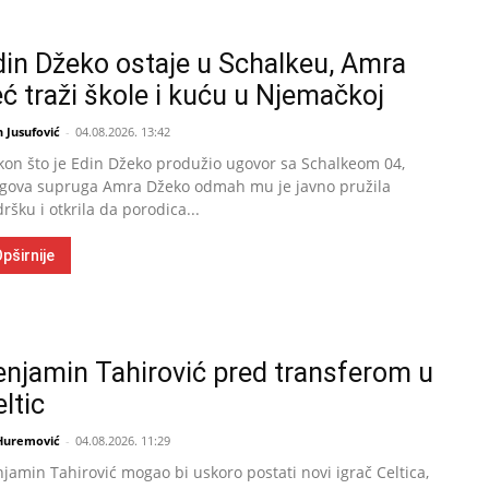
din Džeko ostaje u Schalkeu, Amra
ć traži škole i kuću u Njemačkoj
 Jusufović
-
04.08.2026. 13:42
on što je Edin Džeko produžio ugovor sa Schalkeom 04,
gova supruga Amra Džeko odmah mu je javno pružila
ršku i otkrila da porodica...
pširnije
enjamin Tahirović pred transferom u
ltic
 Huremović
-
04.08.2026. 11:29
jamin Tahirović mogao bi uskoro postati novi igrač Celtica,