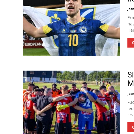
Jas
Erm
nas
Her
O
S
M
Jas
Fud
jed
crv
O