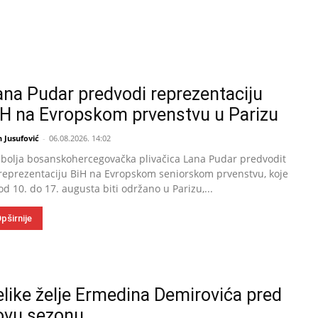
ana Pudar predvodi reprezentaciju
iH na Evropskom prvenstvu u Parizu
 Jusufović
-
06.08.2026. 14:02
bolja bosanskohercegovačka plivačica Lana Pudar predvodit
reprezentaciju BiH na Evropskom seniorskom prvenstvu, koje
od 10. do 17. augusta biti održano u Parizu,...
pširnije
elike želje Ermedina Demirovića pred
ovu sezonu