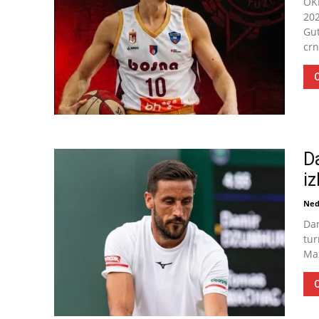
OKK
202
Gut
crn
O
D
iz
Ned
Dam
tur
Maz
O