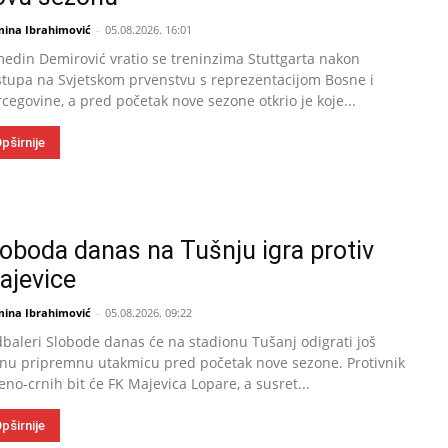
mina Ibrahimović
-
05.08.2026. 16:01
edin Demirović vratio se treninzima Stuttgarta nakon
tupa na Svjetskom prvenstvu s reprezentacijom Bosne i
cegovine, a pred početak nove sezone otkrio je koje...
pširnije
loboda danas na Tušnju igra protiv
ajevice
mina Ibrahimović
-
05.08.2026. 09:22
baleri Slobode danas će na stadionu Tušanj odigrati još
nu pripremnu utakmicu pred početak nove sezone. Protivnik
eno-crnih bit će FK Majevica Lopare, a susret...
pširnije