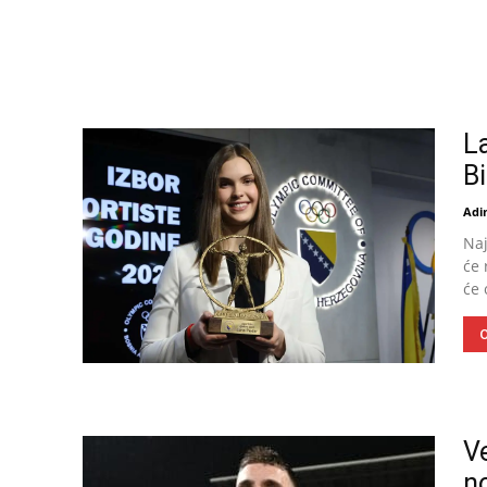
L
B
Adin
Naj
će 
će 
O
V
n