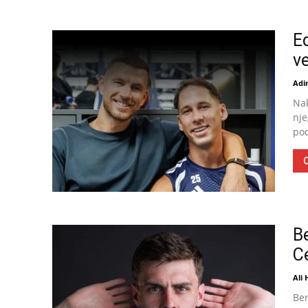
E
ve
Adin
Nak
nje
pod
O
B
Ce
Ali
Ben