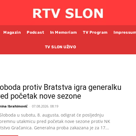
Magazin
Podcast
In Memoriam
TV Program
Impressu
TV SLON UŽIVO
loboda protiv Bratstva igra generalku
red početak nove sezone
mina Ibrahimović
-
07.08.2026. 08:19
Sloboda u subotu, 8. augusta, odigrat će posljednju
premnu utakmicu pred početak nove sezone protiv NK
tstvo Gračanica. Generalna proba zakazana je za 17...