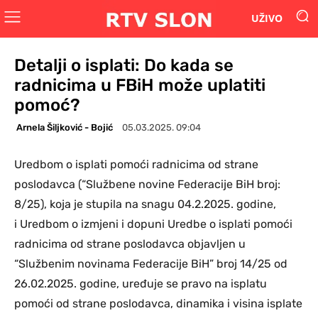
UŽIVO
Detalji o isplati: Do kada se
radnicima u FBiH može uplatiti
pomoć?
Arnela Šiljković - Bojić
05.03.2025. 09:04
Uredbom o isplati pomoći radnicima od strane
poslodavca (“Službene novine Federacije BiH broj:
8/25), koja je stupila na snagu 04.2.2025. godine,
i Uredbom o izmjeni i dopuni Uredbe o isplati pomoći
radnicima od strane poslodavca objavljen u
“Službenim novinama Federacije BiH” broj 14/25 od
26.02.2025. godine, uređuje se pravo na isplatu
pomoći od strane poslodavca, dinamika i visina isplate