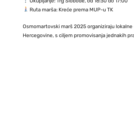
Okupljanje: Trg Slobode, od 16:30 do 17:00
Ruta marša: Kreće prema MUP-u TK
Osmomartovski marš 2025 organiziraju lokalne orga
Hercegovine, s ciljem promovisanja jednakih pr