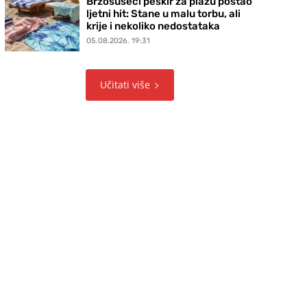
Brzosušeći peškir za plažu postao
ljetni hit: Stane u malu torbu, ali
krije i nekoliko nedostataka
05.08.2026. 19:31
Učitati više