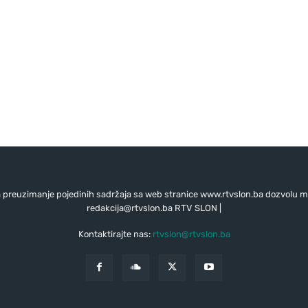
preuzimanje pojedinih sadržaja sa web stranice www.rtvslon.ba dozvolu mo
redakcija@rtvslon.ba
RTV SLON |
Kontaktirajte nas:
rtvslon@rtvslon.ba