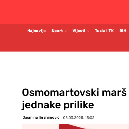
Najnovije
Sport
Vijesti
Tuzla I TK
BiH
Osmomartovski marš z
jednake prilike
Jasmina Ibrahimović
08.03.2025. 15:02