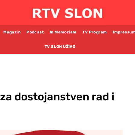
Magazin
Podcast
In Memoriam
TV Program
Impressu
TV SLON UŽIVO
a dostojanstven rad i