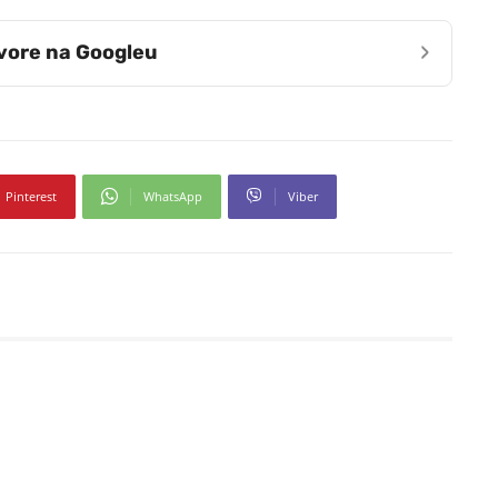
›
zvore na Googleu
Pinterest
WhatsApp
Viber