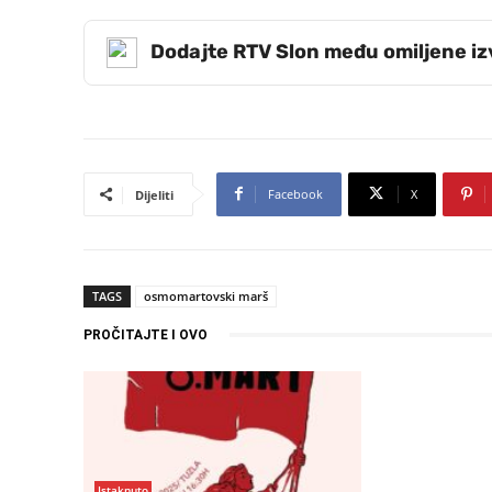
Dodajte RTV Slon među omiljene i
Facebook
X
Dijeliti
TAGS
osmomartovski marš
PROČITAJTE I OVO
Istaknuto