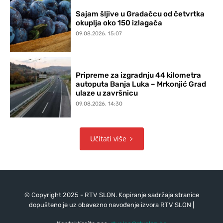
Sajam šljive u Gradačcu od četvrtka
okuplja oko 150 izlagača
09.08.2026. 15:07
Pripreme za izgradnju 44 kilometra
autoputa Banja Luka – Mrkonjić Grad
ulaze u završnicu
09.08.2026. 14:30
Učitati više
© Copyright 2025 - RTV SLON. Kopiranje sadržaja stranice
dopušteno je uz obavezno navođenje izvora RTV SLON |