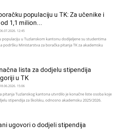
boračku populaciju u TK: Za učenike i
od 1,1 milion...
06.07.2026. 12:45
ku populaciju u Tuzlanskom kantonu dodijeljene su studentima
o na podršku Ministarstva za boračka pitanja TK za akademsku
načna lista za dodjelu stipendija
goriji u TK
18.06.2026. 15:06
a pitanja Tuzlanskog kantona utvrdilo je konačne liste osoba koje
djelu stipendija za školsku, odnosno akademsku 2025/2026.
ani ugovori o dodjeli stipendija