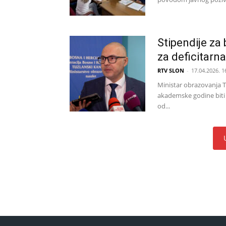
Stipendije za
za deficitarn
RTV SLON
-
17.04.2026. 1
Ministar obrazovanja 
akademske godine biti 
od...