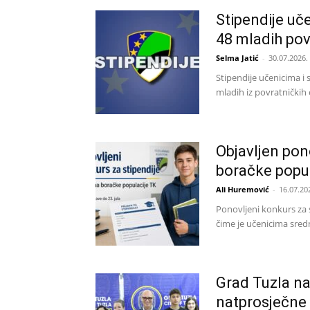
Stipendije uč
48 mladih pov
Selma Jatić
-
30.07.2026.
Stipendije učenicima i
mladih iz povratničkih 
Objavljen pon
boračke popu
Ali Huremović
-
16.07.20
Ponovljeni konkurs za s
čime je učenicima sredn
Grad Tuzla na
natprosječne 