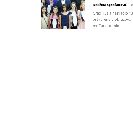
Nedžida Sprečaković
-
0
Grad Tuzla nagradio 134
ostvarene u obrazovanj
međunarodnim...