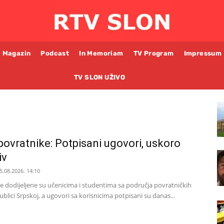
Magazin
Podcast
In Memoriam
TV Program
Impressum
TV SLON UŽIVO
 povratnike: Potpisani ugovori, uskoro
iv
5.08.2026. 14:10
ke dodijeljene su učenicima i studentima sa područja povratničkih
blici Srpskoj, a ugovori sa korisnicima potpisani su danas...