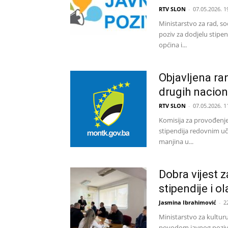
RTV SLON
-
07.05.2026. 1
Ministarstvo za rad, so
poziv za dodjelu stipe
općina i...
Objavljena ran
drugih nacion
RTV SLON
-
07.05.2026. 1
Komisija za provođenje
stipendija redovnim uč
manjina u...
Dobra vijest 
stipendije i o
Jasmina Ibrahimović
-
2
Ministarstvo za kultur
povodom javnog poziva z