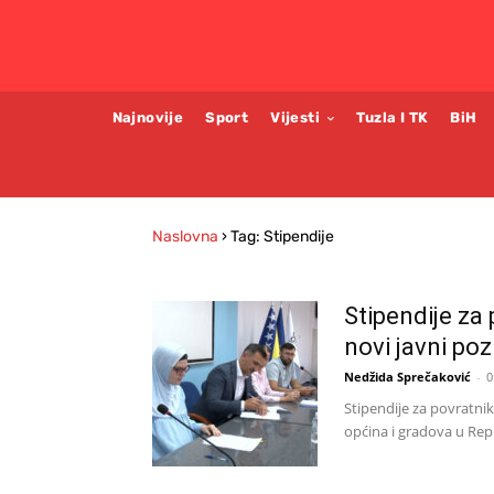
Najnovije
Sport
Vijesti
Tuzla I TK
BiH
Naslovna
›
Tag: Stipendije
Stipendije za
novi javni poz
Nedžida Sprečaković
-
0
Stipendije za povratni
općina i gradova u Repu