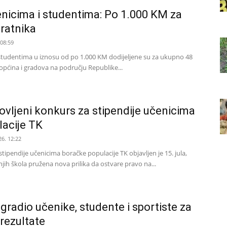
enicima i studentima: Po 1.000 KM za
ratnika
 08:59
 studentima u iznosu od po 1.000 KM dodijeljene su za ukupno 48
općina i gradova na području Republike...
ovljeni konkurs za stipendije učenicima
lacije TK
26. 12:22
tipendije učenicima boračke populacije TK objavljen je 15. jula,
jih škola pružena nova prilika da ostvare pravo na...
gradio učenike, studente i sportiste za
rezultate