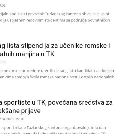
9:02
cijalnu politiku i povratak Tuzlanskog kantona objavilo je javni
ndija uspješnim redovnim studentima sa područja povratničkih
g lista stipendija za učenike romske i
alnih manjina u TK
1:16
 konkursne procedure utvrdila je rang listu kandidata za dodjelu
enicima srednjih škola romske nacionalnosti i ostalih nacionalnih
za sportiste u TK, povećana sredstva za
lakšane prijave
2.04.2026. 15:01
u, sport i mlade Tuzlanskog kantona organizovalo je info dan
a dodjelu nagrada i stipendija sportistima i trenerima. Cilj...