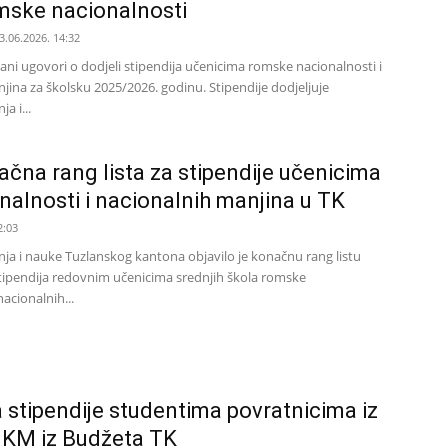
mske nacionalnosti
3.06.2026. 14:32
ani ugovori o dodjeli stipendija učenicima romske nacionalnosti i
jina za školsku 2025/2026. godinu. Stipendije dodjeljuje
a i...
čna rang lista za stipendije učenicima
alnosti i nacionalnih manjina u TK
2:03
ja i nauke Tuzlanskog kantona objavilo je konačnu rang listu
tipendija redovnim učenicima srednjih škola romske
nacionalnih...
a stipendije studentima povratnicima iz
 KM iz Budžeta TK