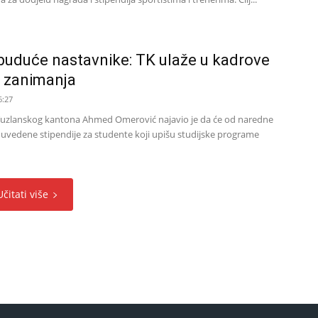
 buduće nastavnike: TK ulaže u kadrove
a zanimanja
6:27
Tuzlanskog kantona Ahmed Omerović najavio je da će od naredne
uvedene stipendije za studente koji upišu studijske programe
Učitati više