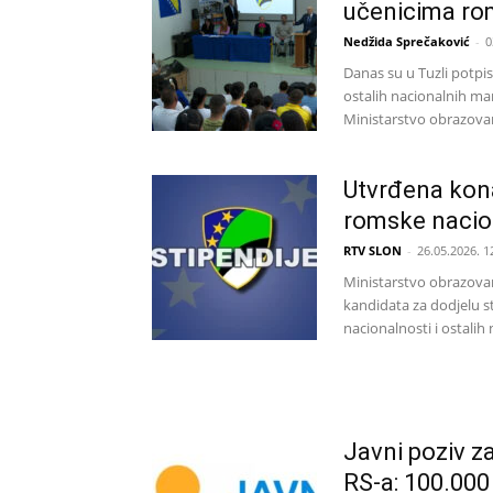
učenicima ro
Nedžida Sprečaković
-
0
Danas su u Tuzli potpis
ostalih nacionalnih man
Ministarstvo obrazovanj
Utvrđena kona
romske nacion
RTV SLON
-
26.05.2026. 1
Ministarstvo obrazovan
kandidata za dodjelu s
nacionalnosti i ostalih 
Javni poziv z
RS-a: 100.000