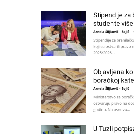
Stipendije za 
studente više 
Arnela Šiljković - Bojić
-
Stipendije za branilač
koji su ostvarili prav
2025/2026....
Objavljena ko
boračkoj kate
Arnela Šiljković - Bojić
-
Ministarstvo za boračk
ostvaruju pravo na do
godinu. Na osnovu...
U Tuzli potpis