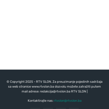
© Copyright 2025 - RTV SLON. Za preuzimanje pojedinih sadržaja
sa web stranice www.rtvslon.ba dozvolu možete zatražiti putem
mail adrese:
redakcija@rtvslon.ba
RTV SLON |
Kontaktirajte nas:
rtvslon@rtvslon.ba