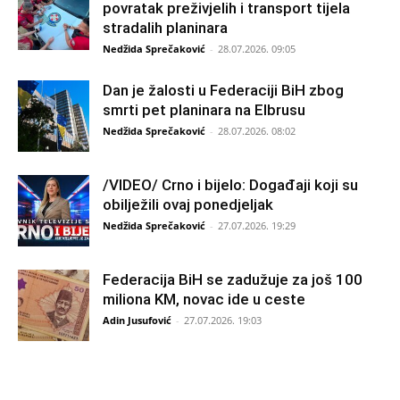
povratak preživjelih i transport tijela
stradalih planinara
Nedžida Sprečaković
-
28.07.2026. 09:05
Dan je žalosti u Federaciji BiH zbog
smrti pet planinara na Elbrusu
Nedžida Sprečaković
-
28.07.2026. 08:02
/VIDEO/ Crno i bijelo: Događaji koji su
obilježili ovaj ponedjeljak
Nedžida Sprečaković
-
27.07.2026. 19:29
Federacija BiH se zadužuje za još 100
miliona KM, novac ide u ceste
Adin Jusufović
-
27.07.2026. 19:03