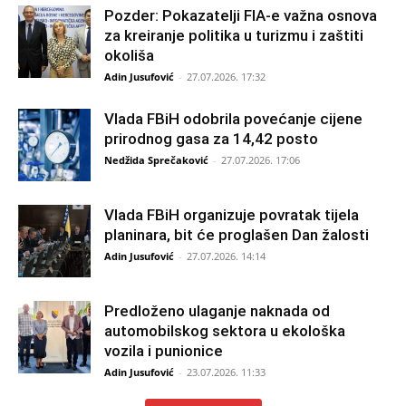
Pozder: Pokazatelji FIA-e važna osnova
za kreiranje politika u turizmu i zaštiti
okoliša
Adin Jusufović
-
27.07.2026. 17:32
Vlada FBiH odobrila povećanje cijene
prirodnog gasa za 14,42 posto
Nedžida Sprečaković
-
27.07.2026. 17:06
Vlada FBiH organizuje povratak tijela
planinara, bit će proglašen Dan žalosti
Adin Jusufović
-
27.07.2026. 14:14
Predloženo ulaganje naknada od
automobilskog sektora u ekološka
vozila i punionice
Adin Jusufović
-
23.07.2026. 11:33