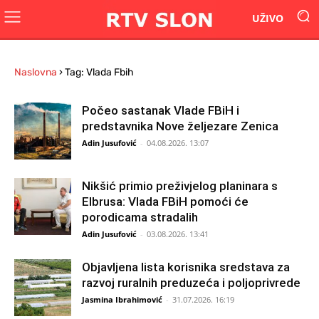
UŽIVO
Naslovna
›
Tag: Vlada Fbih
Počeo sastanak Vlade FBiH i
predstavnika Nove željezare Zenica
Adin Jusufović
-
04.08.2026. 13:07
Nikšić primio preživjelog planinara s
Elbrusa: Vlada FBiH pomoći će
porodicama stradalih
Adin Jusufović
-
03.08.2026. 13:41
Objavljena lista korisnika sredstava za
razvoj ruralnih preduzeća i poljoprivrede
Jasmina Ibrahimović
-
31.07.2026. 16:19