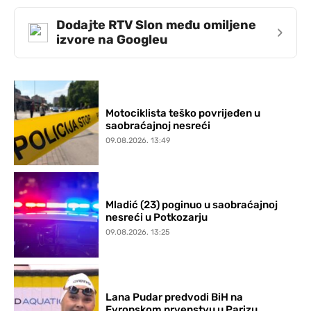
Dodajte RTV Slon među omiljene
›
izvore na Googleu
Motociklista teško povrijeđen u
saobraćajnoj nesreći
09.08.2026. 13:49
Mladić (23) poginuo u saobraćajnoj
nesreći u Potkozarju
09.08.2026. 13:25
Lana Pudar predvodi BiH na
Evropskom prvenstvu u Parizu