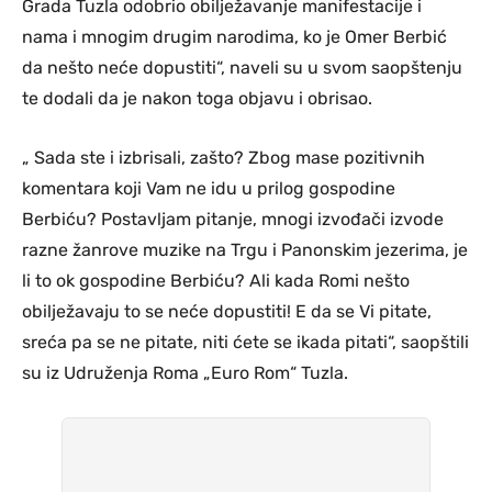
Grada Tuzla odobrio obilježavanje manifestacije i
nama i mnogim drugim narodima, ko je Omer Berbić
da nešto neće dopustiti“, naveli su u svom saopštenju
te dodali da je nakon toga objavu i obrisao.
„ Sada ste i izbrisali, zašto? Zbog mase pozitivnih
komentara koji Vam ne idu u prilog gospodine
Berbiću? Postavljam pitanje, mnogi izvođači izvode
razne žanrove muzike na Trgu i Panonskim jezerima, je
li to ok gospodine Berbiću? Ali kada Romi nešto
obilježavaju to se neće dopustiti! E da se Vi pitate,
sreća pa se ne pitate, niti ćete se ikada pitati“, saopštili
su iz Udruženja Roma „Euro Rom“ Tuzla.