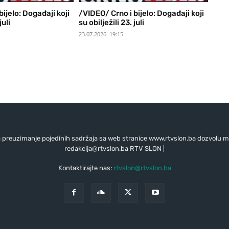
ijelo: Događaji koji
/VIDEO/ Crno i bijelo: Događaji koji
juli
su obilježili 23. juli
23.07.2026. 19:15
preuzimanje pojedinih sadržaja sa web stranice www.rtvslon.ba dozvolu mo
redakcija@rtvslon.ba
RTV SLON |
Kontaktirajte nas:
rtvslon@rtvslon.ba