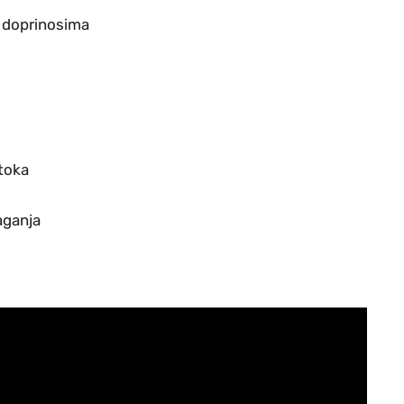
 doprinosima
toka
aganja