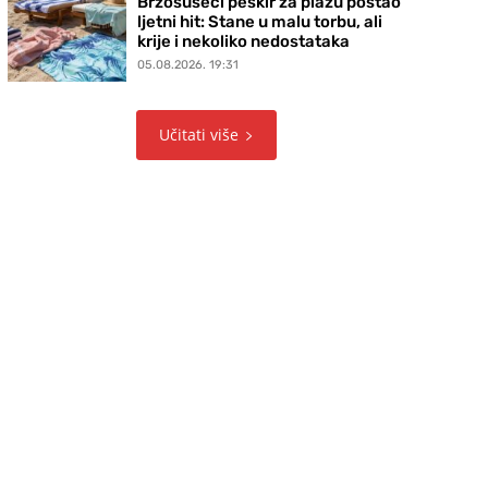
Brzosušeći peškir za plažu postao
ljetni hit: Stane u malu torbu, ali
krije i nekoliko nedostataka
05.08.2026. 19:31
Učitati više