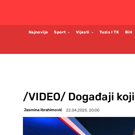
Najnovije
Sport
Vijesti
Tuzla I TK
BiH
/VIDEO/ Događaji koji 
Jasmina Ibrahimović
22.04.2025. 20:00