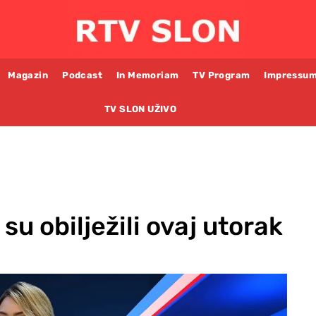
Magazin
Podcast
In Memoriam
TV Program
Impressu
TV SLON UŽIVO
su obilježili ovaj utorak