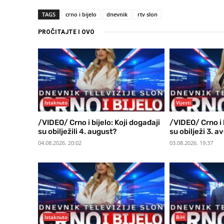
TAGS
crno i bijelo
dnevnik
rtv slon
PROČITAJTE I OVO
Istaknuto
Vijesti
/VIDEO/ Crno i bijelo: Koji događaji
/VIDEO/ Crno i b
su obilježili 4. august?
su obilježi 3. a
04.08.2026. 20:02
03.08.2026. 19:37
Istaknuto
BiH