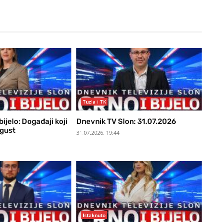
Tuzla i TK
ijelo: Događaji koji
Dnevnik TV Slon: 31.07.2026
vgust
31.07.2026. 19:44
Istaknuto