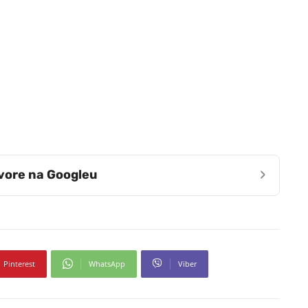
›
zvore na Googleu
Pinterest
WhatsApp
Viber