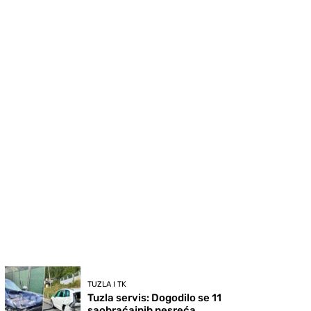
TUZLA I TK
Tuzla servis: Dogodilo se 11
saobraćajnih nesreća