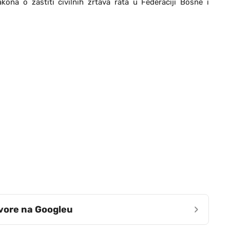
ona o zaštiti civilnih žrtava rata u Federaciji Bosne i
›
zvore na Googleu