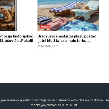
Magazin
mocija historijskog
Brzosušeći peškir za plažu postao
Straševića „Pošalji
ljetni hit: Stane u malu torbu,...
05.08.2026. 19:31
preuzimanje pojedinih sadržaja sa web stranice www.rtvslon.ba dozvolu mo
redakcija@rtvslon.ba
RTV SLON |