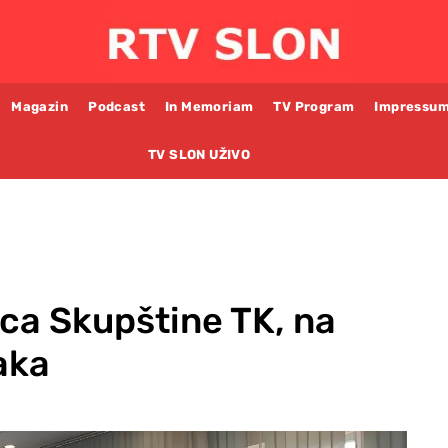
Magazin
Podcast
In Memoriam
TV Program
Impressu
TV SLON UŽIVO
ca Skupštine TK, na
aka