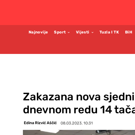
Najnovije
Sport
Vijesti
Tuzla I TK
BiH
Zakazana nova sjedni
dnevnom redu 14 tač
Edina Rizvić Aščić
08.03.2023. 10:31