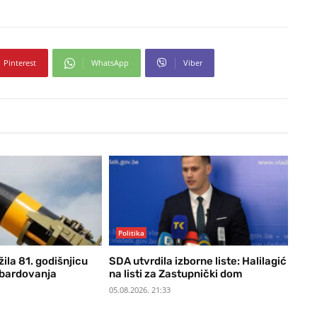
Pinterest
WhatsApp
Viber
Politika
žila 81. godišnjicu
SDA utvrdila izborne liste: Halilagić
bardovanja
na listi za Zastupnički dom
05.08.2026. 21:33