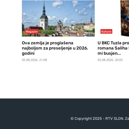
Magazin
Kultura
Ova zemlja je proglašena
U BKC Tuzla pro
najboljom za preseljenje u 2026.
romana Saliha 
godini
mi busjen...
05.08.2026. 21:08
05.08.2026. 20:05
© Copyright 2025 - RTV SLON. Za 