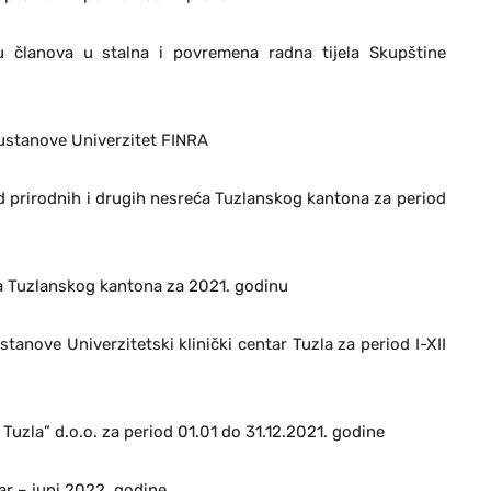
 članova u stalna i povremena radna tijela Skupštine
ustanove Univerzitet FINRA
d prirodnih i drugih nesreća Tuzlanskog kantona za period
ja Tuzlanskog kantona za 2021. godinu
tanove Univerzitetski klinički centar Tuzla za period I-XII
uzla” d.o.o. za period 01.01 do 31.12.2021. godine
ar – juni 2022. godine