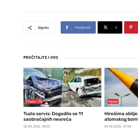
Facebook
X
Dijeliti
PROČITAJTE I OVO
Tuzla i TK
Vijesti
Tuzla servis: Dogodilo se 11
Hirošima obilje
saobraćajnih nesreća
atomskog bom
06.08.2026. 08:05
06.08.2026. 07:04