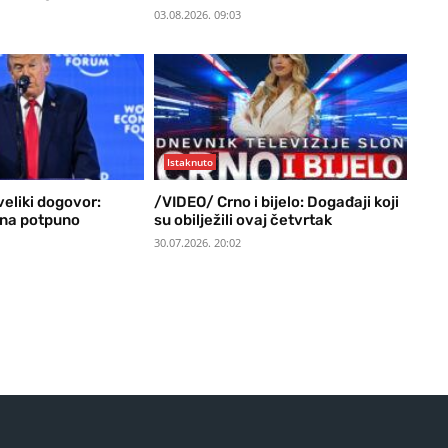
03.08.2026. 09:03
Istaknuto
eliki dogovor:
/VIDEO/ Crno i bijelo: Događaji koji
 na potpuno
su obilježili ovaj četvrtak
30.07.2026. 20:02