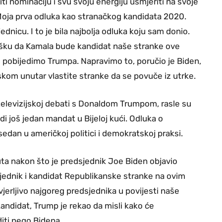
ti nominaciju i svu svoju energiju usmjeriti na svoje
Moja prva odluka kao stranačkog kandidata 2020.
ednicu. I to je bila najbolja odluka koju sam donio.
ršku da Kamala bude kandidat naše stranke ove
i pobijedimo Trumpa. Napravimo to, poručio je Biden,
iskom unutar vlastite stranke da se povuče iz utrke.
televizijskoj debati s Donaldom Trumpom, rasle su
i još jedan mandat u Bijeloj kući. Odluka o
sedan u američkoj politici i demokratskoj praksi.
a nakon što je predsjednik Joe Biden objavio
sjednik i kandidat Republikanske stranke na ovim
jerljivo najgoreg predsjednika u povijesti naše
kandidat, Trump je rekao da misli kako će
diti nego Bidena.