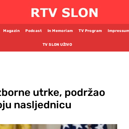
Magazin
Podcast
In Memoriam
TV Program
Impressu
TV SLON UŽIVO
zborne utrke, podržao
ju nasljednicu