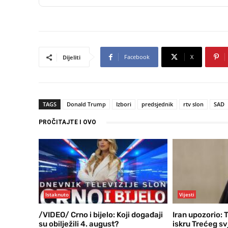
Facebook
X
Dijeliti
TAGS
Donald Trump
Izbori
predsjednik
rtv slon
SAD
PROČITAJTE I OVO
Istaknuto
Vijesti
/VIDEO/ Crno i bijelo: Koji događaji
Iran upozorio: 
su obilježili 4. august?
iskru Trećeg sv