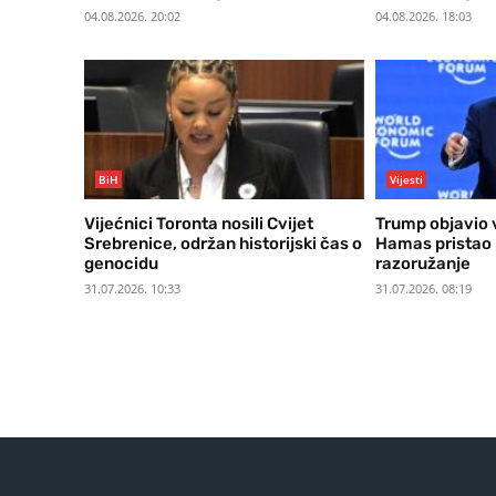
04.08.2026. 20:02
04.08.2026. 18:03
BiH
Vijesti
Vijećnici Toronta nosili Cvijet
Trump objavio v
Srebrenice, održan historijski čas o
Hamas pristao
genocidu
razoružanje
31.07.2026. 10:33
31.07.2026. 08:19