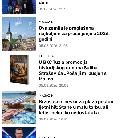
dom
05.08.2026. 21:33
MAGAZIN
Ova zemlja je proglašena
najboljom za preseljenje u 2026.
godini
05.08.2026. 21:08
KULTURA
U BKC Tuzla promocija
historijskog romana Saliha
Straševića „Pošalji mi busjen s
Malina“
05.08.2026. 20:05
MAGAZIN
Brzosušeći peškir za plažu postao
ljetni hit: Stane u malu torbu, ali
krije i nekoliko nedostataka
05.08.2026. 19:31