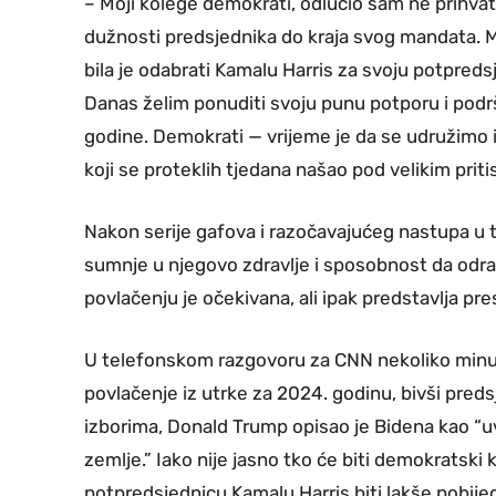
– Moji kolege demokrati, odlučio sam ne prihvati
dužnosti predsjednika do kraja svog mandata. 
bila je odabrati Kamalu Harris za svoju potpredsj
Danas želim ponuditi svoju punu potporu i pod
godine. Demokrati — vrijeme je da se udružimo 
koji se proteklih tjedana našao pod velikim prit
Nakon serije gafova i razočavajućeg nastupa u 
sumnje u njegovo zdravlje i sposobnost da odrad
povlačenju je očekivana, ali ipak predstavlja pre
U telefonskom razgovoru za CNN nekoliko minut
povlačenje iz utrke za 2024. godinu, bivši pred
izborima, Donald Trump opisao je Bidena kao “uv
zemlje.” Iako nije jasno tko će biti demokratski 
potpredsjednicu Kamalu Harris biti lakše pobije