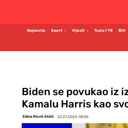
Najnovije
Sport
Vijesti
Tuzla I TK
BiH
Biden se povukao iz i
Kamalu Harris kao svo
Edina Rizvić Aščić
22.07.2024. 08:06