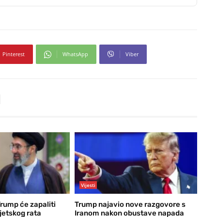
Pinterest
WhatsApp
Viber
Vijesti
Trump će zapaliti
Trump najavio nove razgovore s
jetskog rata
Iranom nakon obustave napada