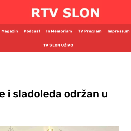
Magazin
Podcast
In Memoriam
TV Program
Impressum
TV SLON UŽIVO
e i sladoleda održan u