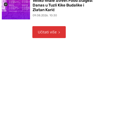
Veliko finale Street Food Stagea:
Danas u Tuzli Kike Budalike i
Zlatan Karić
09.08.2026. 10:30
Učitati više