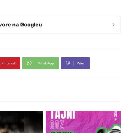
›
zvore na Googleu
Pinterest
WhatsApp
Viber