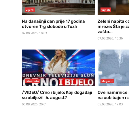
Vijesti
Vijesti
Na današnji dan prije 17 godina
Zeleni napitak
otvoren Trg slobode u Tuzli
mreže: Šta je 
zašto...
07.08.2026. 18:03
07.08.2026. 13:36
Istaknuto
Magazin
/VIDEO/ Crno i bijelo: Koji događaji
Ove namirnice 
su obilježili 6. august?
na uobičajen n
06.08.2026. 20:01
05.08.2026. 17:03