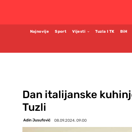
Najnovije
Sport
Vijesti
Tuzla I TK
BiH
Dan italijanske kuhinj
Tuzli
Adin Jusufović
08.09.2024. 09:00