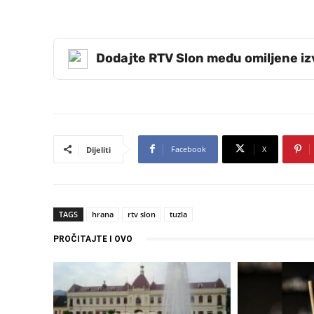
Dodajte RTV Slon među omiljene i
Facebook
X
Dijeliti
TAGS
hrana
rtv slon
tuzla
PROČITAJTE I OVO