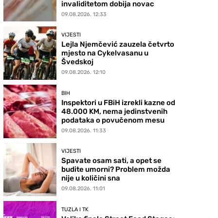
invaliditetom dobija novac
09.08.2026. 12:33
VIJESTI
Lejla Njemčević zauzela četvrto
mjesto na Cykelvasanu u
Švedskoj
09.08.2026. 12:10
BIH
Inspektori u FBiH izrekli kazne od
48.000 KM, nema jedinstvenih
podataka o povučenom mesu
09.08.2026. 11:33
VIJESTI
Spavate osam sati, a opet se
budite umorni? Problem možda
nije u količini sna
09.08.2026. 11:01
TUZLA I TK