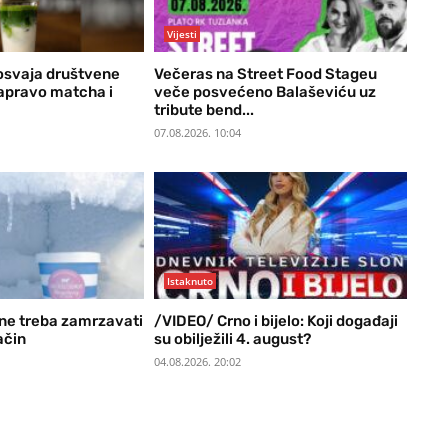
Vijesti
 osvaja društvene
Večeras na Street Food Stageu
zapravo matcha i
veče posvećeno Balaševiću uz
tribute bend...
07.08.2026. 10:04
Istaknuto
ne treba zamrzavati
/VIDEO/ Crno i bijelo: Koji događaji
ačin
su obilježili 4. august?
04.08.2026. 20:02