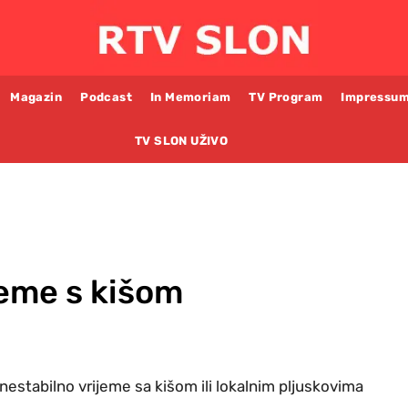
Magazin
Podcast
In Memoriam
TV Program
Impressu
TV SLON UŽIVO
jeme s kišom
nestabilno vrijeme sa kišom ili lokalnim pljuskovima