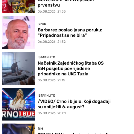
prvenstvu
06.08.2026. 21:55
SPORT
Barbarez poslao jasnu poruku:
“Pripadnost se ne bira”
06.08.2026. 21:32
ISTAKNUTO
Načelnik Zajedničkog štaba OS
BiH posjetio povrijeđene
pripadnike na UKC Tuzla
06.08.2026. 21:15
ISTAKNUTO
/VIDEO/ Crno i bijelo: Koji događaji
su obilježili 6. august?
06.08.2026. 20:01
BIH