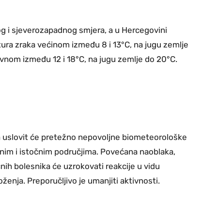
og i sjeverozapadnog smjera, a u Hercegovini
ura zraka većinom između 8 i 13°C, na jugu zemlje
vnom između 12 i 18°C, na jugu zemlje do 20°C.
na uslovit će pretežno nepovoljne biometeorološke
ralnim i istočnim područjima. Povećana naoblaka,
nih bolesnika će uzrokovati reakcije u vidu
enja. Preporučljivo je umanjiti aktivnosti.