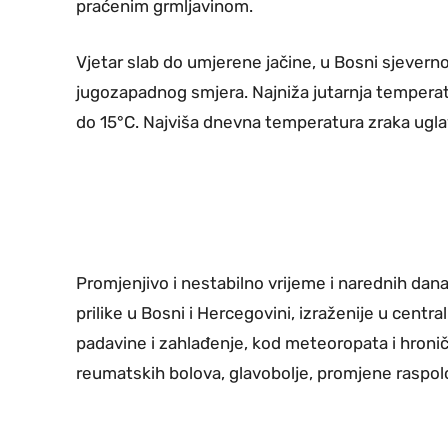
praćenim grmljavinom.
Vjetar slab do umjerene jačine, u Bosni sjevern
jugozapadnog smjera. Najniža jutarnja temperat
do 15°C. Najviša dnevna temperatura zraka ugla
Promjenjivo i nestabilno vrijeme i narednih da
prilike u Bosni i Hercegovini, izraženije u cent
padavine i zahlađenje, kod meteoropata i hronič
reumatskih bolova, glavobolje, promjene raspolož