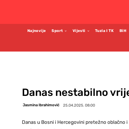
Najnovije
Sport
Vijesti
Tuzla I TK
BiH
Danas nestabilno vri
Jasmina Ibrahimović
25.04.2025. 08:00
Danas u Bosni i Hercegovini pretežno oblačno i 