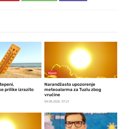
Vijesti
tepeni,
Narandžasto upozorenje
 prilike izrazito
meteoalarma za Tuzlu zbog
vrućine
04.08.2026. 07:21