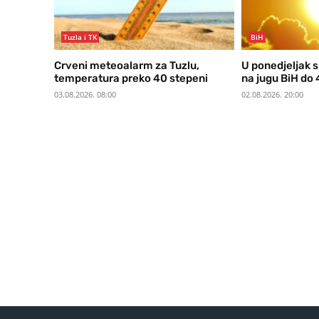
Tuzla i TK
BiH
Crveni meteoalarm za Tuzlu,
U ponedjeljak s
temperatura preko 40 stepeni
na jugu BiH do 4
03.08.2026. 08:00
02.08.2026. 20:00