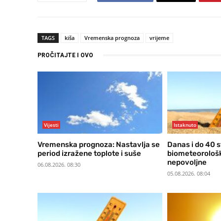
TAGS
kiša
Vremenska prognoza
vrijeme
PROČITAJTE I OVO
Vijesti
Istaknuto
Vremenska prognoza: Nastavlja se
Danas i do 40 s
period izražene toplote i suše
biometeorološke
nepovoljne
06.08.2026. 08:30
05.08.2026. 08:04