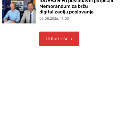
IDDEEA BiH i poslodavci potpisali
Memorandum za bržu
digitalizaciju poslovanja
06.08.2026. 19:03
Učitati više