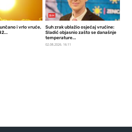
BiH
unčano i vrlo vruće,
Suh zrak ublažio osjećaj vrućine:
2...
Sladić objasnio zašto se današnje
temperature...
02.08.2026. 16:11