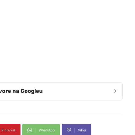
›
zvore na Googleu
Pinterest
WhatsApp
Viber