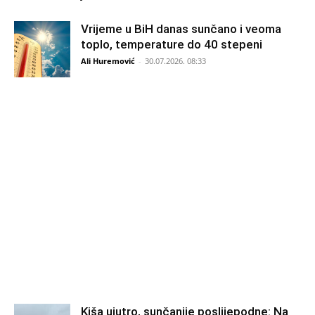
Vrijeme u BiH danas sunčano i veoma
toplo, temperature do 40 stepeni
Ali Huremović
-
30.07.2026. 08:33
Kiša ujutro, sunčanije poslijepodne: Na