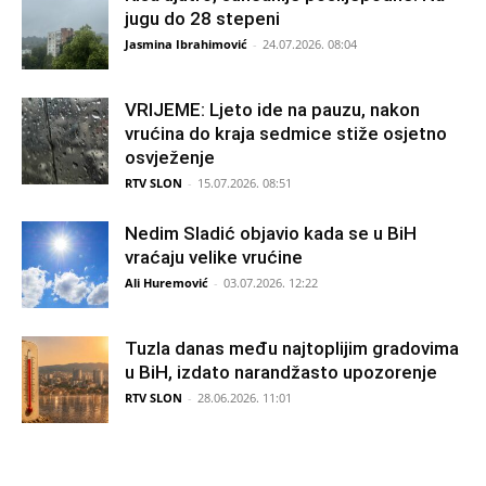
jugu do 28 stepeni
Jasmina Ibrahimović
-
24.07.2026. 08:04
VRIJEME: Ljeto ide na pauzu, nakon
vrućina do kraja sedmice stiže osjetno
osvježenje
RTV SLON
-
15.07.2026. 08:51
Nedim Sladić objavio kada se u BiH
vraćaju velike vrućine
Ali Huremović
-
03.07.2026. 12:22
Tuzla danas među najtoplijim gradovima
u BiH, izdato narandžasto upozorenje
RTV SLON
-
28.06.2026. 11:01