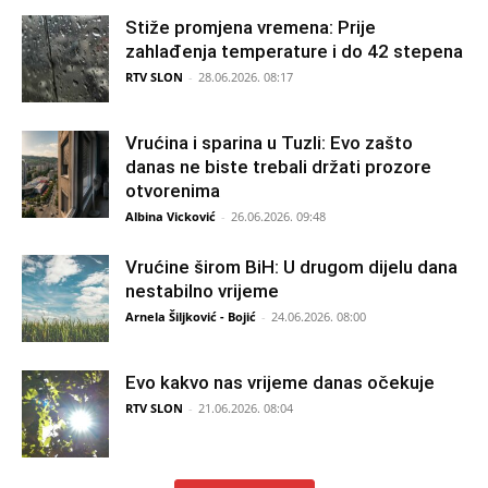
Stiže promjena vremena: Prije
zahlađenja temperature i do 42 stepena
RTV SLON
-
28.06.2026. 08:17
Vrućina i sparina u Tuzli: Evo zašto
danas ne biste trebali držati prozore
otvorenima
Albina Vicković
-
26.06.2026. 09:48
Vrućine širom BiH: U drugom dijelu dana
nestabilno vrijeme
Arnela Šiljković - Bojić
-
24.06.2026. 08:00
Evo kakvo nas vrijeme danas očekuje
RTV SLON
-
21.06.2026. 08:04