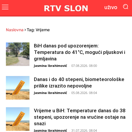
UŽIVO
Naslovna
›
Tag: Vrijeme
BiH danas pod upozorenjem:
Temperatura do 41°C, mogući pljuskovi i
grmljavina
Jasmina Ibrahimović
-
07.08.2026. 08:00
Danas i do 40 stepeni, biometeorološke
prilike izrazito nepovoljne
Jasmina Ibrahimović
-
05.08.2026. 08:04
Vrijeme u BiH: Temperature danas do 38
stepeni, upozorenje na vrućine ostaje na
snazi
Jasmina Ibrahimović
-
31.07.2026. 08:04