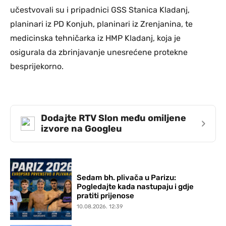
učestvovali su i pripadnici GSS Stanica Kladanj,
planinari iz PD Konjuh, planinari iz Zrenjanina, te
medicinska tehničarka iz HMP Kladanj, koja je
osigurala da zbrinjavanje unesrećene protekne
besprijekorno.
Dodajte RTV Slon među omiljene
›
izvore na Googleu
Sedam bh. plivača u Parizu:
Pogledajte kada nastupaju i gdje
pratiti prijenose
10.08.2026. 12:39