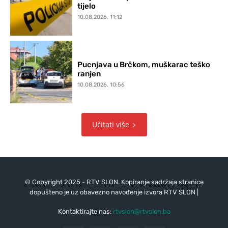
tijelo
10.08.2026. 11:12
Pucnjava u Brčkom, muškarac teško
ranjen
10.08.2026. 10:56
Učitati više
© Copyright 2025 - RTV SLON. Kopiranje sadržaja stranice
dopušteno je uz obavezno navođenje izvora RTV SLON |
Kontaktirajte nas:
rtvslon@rtvslon.ba