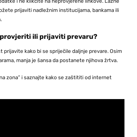
podatke i ne klikćite na neprovjerene linkove. Lažne
žete prijaviti nadležnim institucijama, bankama ili
.
provjeriti ili prijaviti prevaru?
prijavite kako bi se spriječile daljnje prevare. Osim
varama, manja je šansa da postanete njihova žrtva.
 zona” i saznajte kako se zaštititi od internet