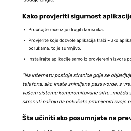
Kako provjeriti sigurnost aplikacij
Pročitajte recenzije drugih korisnika.
Provjerite koje dozvole aplikacija traži – ako apli
porukama, to je sumnjivo.
Instalirajte aplikacije samo iz provjerenih izvora 
“Na internetu postoje stranice gdje se objavlju
telefona, ako imate snimljene passworde, s vrem
vašem sistemu kompromitovane šifre…možda ste 
skrenuti pažnju da pokušate promijeniti svoje p
Šta učiniti ako posumnjate na pre