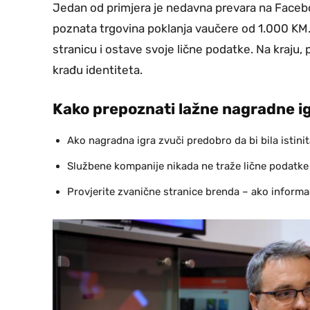
Jedan od primjera je nedavna prevara na Faceboo
poznata trgovina poklanja vaučere od 1.000 KM. Ko
stranicu i ostave svoje lične podatke. Na kraju, p
krađu identiteta.
Kako prepoznati lažne nagradne i
Ako nagradna igra zvuči predobro da bi bila istinit
Službene kompanije nikada ne traže lične podatke 
Provjerite zvanične stranice brenda – ako informac