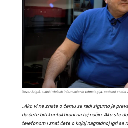
Davor Brigić, sudski vještak informacionih tehnologija, podcast studio
„Ako vi ne znate o čemu se radi sigurno je preva
da ćete biti kontaktirani na taj način. Ako ste 
telefonom i znat ćete o kojoj nagradnoj igri se r