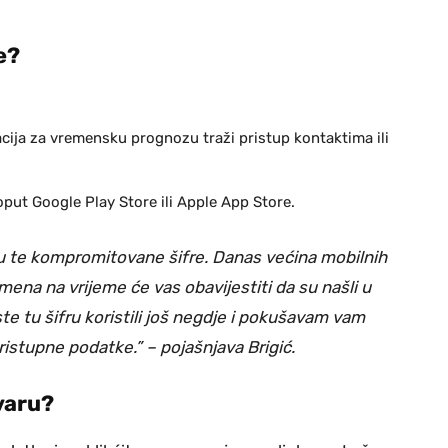
e?
kacija za vremensku prognozu traži pristup kontaktima ili
poput Google Play Store ili Apple App Store.
ju te kompromitovane šifre. Danas većina mobilnih
ena na vrijeme će vas obavijestiti da su našli u
tu šifru koristili još negdje i pokušavam vam
ristupne podatke.” – pojašnjava Brigić.
varu?