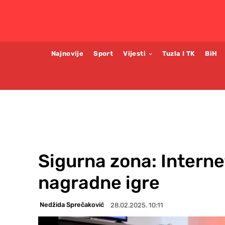
Najnovije
Sport
Vijesti
Tuzla I TK
BiH
Sigurna zona: Interne
nagradne igre
Nedžida Sprečaković
28.02.2025. 10:11