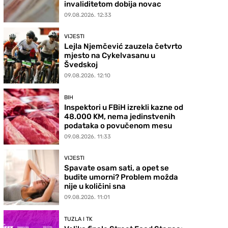
invaliditetom dobija novac
09.08.2026. 12:33
VIJESTI
Lejla Njemčević zauzela četvrto
mjesto na Cykelvasanu u
Švedskoj
09.08.2026. 12:10
BIH
Inspektori u FBiH izrekli kazne od
48.000 KM, nema jedinstvenih
podataka o povučenom mesu
09.08.2026. 11:33
VIJESTI
Spavate osam sati, a opet se
budite umorni? Problem možda
nije u količini sna
09.08.2026. 11:01
TUZLA I TK