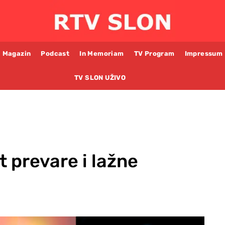
Magazin
Podcast
In Memoriam
TV Program
Impressum
TV SLON UŽIVO
t prevare i lažne