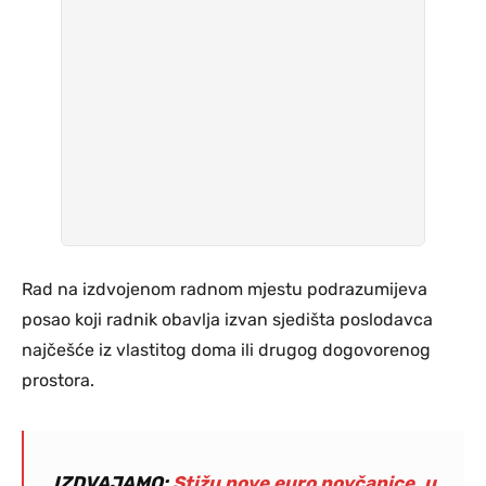
Rad na izdvojenom radnom mjestu podrazumijeva
posao koji radnik obavlja izvan sjedišta poslodavca
najčešće iz vlastitog doma ili drugog dogovorenog
prostora.
IZDVAJAMO:
Stižu nove euro novčanice, u