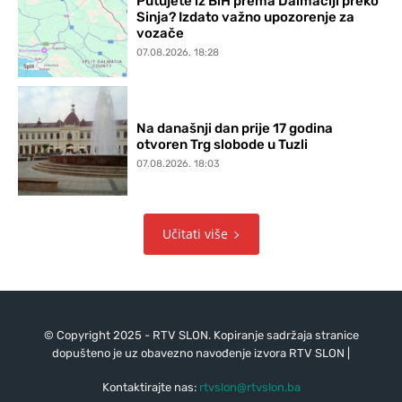
Putujete iz BiH prema Dalmaciji preko
Sinja? Izdato važno upozorenje za
vozače
07.08.2026. 18:28
Na današnji dan prije 17 godina
otvoren Trg slobode u Tuzli
07.08.2026. 18:03
Učitati više
© Copyright 2025 - RTV SLON. Kopiranje sadržaja stranice
dopušteno je uz obavezno navođenje izvora RTV SLON |
Kontaktirajte nas:
rtvslon@rtvslon.ba