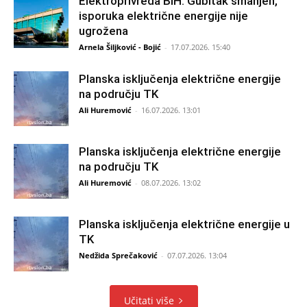
Elektroprivreda BiH: Gubitak smanjen,
isporuka električne energije nije
ugrožena
Arnela Šiljković - Bojić
-
17.07.2026. 15:40
Planska isključenja električne energije
na području TK
Ali Huremović
-
16.07.2026. 13:01
Planska isključenja električne energije
na području TK
Ali Huremović
-
08.07.2026. 13:02
Planska isključenja električne energije u
TK
Nedžida Sprečaković
-
07.07.2026. 13:04
Učitati više