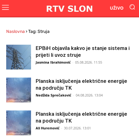
UŽIVO
Naslovna
›
Tag: Struja
EPBiH objavila kakvo je stanje sistema i
prijeti li uvoz struje
Jasmina Ibrahimović
-
05.08.2026. 11:55
Planska isključenja električne energije
na području TK
Nedžida Sprečaković
-
04.08.2026. 13:04
Planska isključenja električne energije
na području TK
Ali Huremović
-
30.07.2026. 13:01