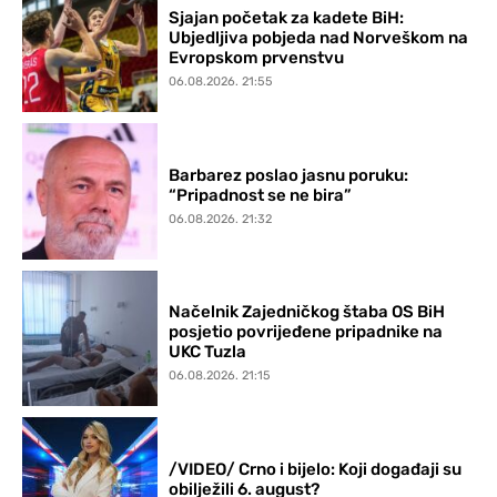
Sjajan početak za kadete BiH:
Ubjedljiva pobjeda nad Norveškom na
Evropskom prvenstvu
06.08.2026. 21:55
Barbarez poslao jasnu poruku:
“Pripadnost se ne bira”
06.08.2026. 21:32
Načelnik Zajedničkog štaba OS BiH
posjetio povrijeđene pripadnike na
UKC Tuzla
06.08.2026. 21:15
/VIDEO/ Crno i bijelo: Koji događaji su
obilježili 6. august?