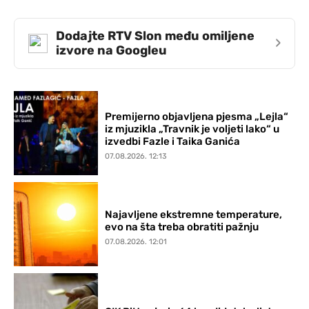
Dodajte RTV Slon među omiljene
›
izvore na Googleu
Premijerno objavljena pjesma „Lejla“
iz mjuzikla „Travnik je voljeti lako“ u
izvedbi Fazle i Taika Ganića
07.08.2026. 12:13
Najavljene ekstremne temperature,
evo na šta treba obratiti pažnju
07.08.2026. 12:01