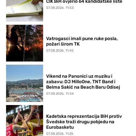
CIK BiH ovjerio 64 kandidatske liste
07.08.2026. 11:53
Vatrogasci imali pune ruke posla,
požari širom TK
07.08.2026. 11:42
Vikend na Panonici uz muziku i
zabavu: DJ MilloOne, TNT Band i
Belma Sakić na Beach Baru Odisej
07.08.2026. 11:34
Kadetska reprezentacija BiH protiv
Švedske traži drugu pobjedu na
Eurobasketu
07.08.2026. 11:25