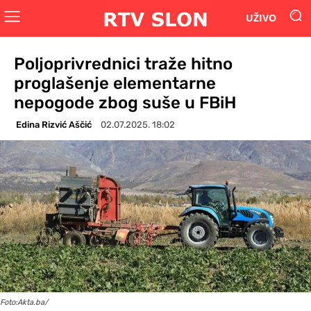
UŽIVO
Poljoprivrednici traže hitno
proglašenje elementarne
nepogode zbog suše u FBiH
Edina Rizvić Aščić
02.07.2025. 18:02
Foto:Akta.ba/