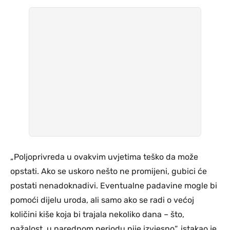
„Poljoprivreda u ovakvim uvjetima teško da može
opstati. Ako se uskoro nešto ne promijeni, gubici će
postati nenadoknadivi. Eventualne padavine mogle bi
pomoći dijelu uroda, ali samo ako se radi o većoj
količini kiše koja bi trajala nekoliko dana – što,
nažalost, u narednom periodu nije izvjesno“, istakao je