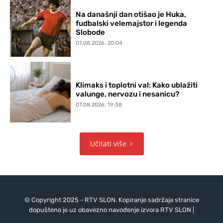
Na današnji dan otišao je Huka,
fudbalski velemajstor i legenda
Slobode
07.08.2026. 20:04
Klimaks i toplotni val: Kako ublažiti
valunge, nervozu i nesanicu?
07.08.2026. 19:38
Učitati više
© Copyright 2025 - RTV SLON. Kopiranje sadržaja stranice
dopušteno je uz obavezno navođenje izvora RTV SLON |