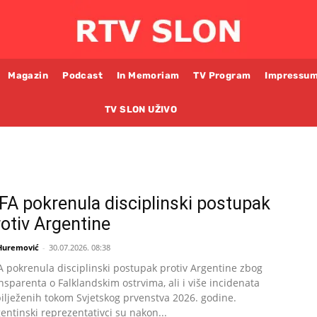
Magazin
Podcast
In Memoriam
TV Program
Impressu
TV SLON UŽIVO
IFA pokrenula disciplinski postupak
rotiv Argentine
 Huremović
-
30.07.2026. 08:38
A pokrenula disciplinski postupak protiv Argentine zbog
nsparenta o Falklandskim ostrvima, ali i više incidenata
ilježenih tokom Svjetskog prvenstva 2026. godine.
entinski reprezentativci su nakon...