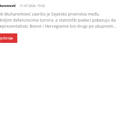
 Huremović
-
21.07.2026. 15:02
ik Muharemović završio je Svjetsko prvenstvo među
boljim defanzivcima turnira, a statistički podaci pokazuju da
reprezentativac Bosne i Hercegovine bio drugi po ukupnom...
pširnije