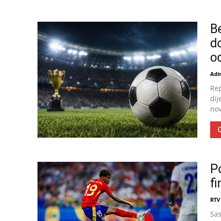
B
do
o
Adin
Rep
dij
nov
O
Po
f
RTV
Sas