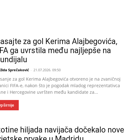
lasajte za gol Kerima Alajbegovića,
IFA ga uvrstila među najljepše na
undijalu
žida Sprečaković
-
21.07.2026. 09:50
sanje za gol Kerima Alajbegovića otvoreno je na zvaničnoj
anici FIFA-e, nakon što je pogodak mladog reprezentativca
ne i Hercegovine uvršten među kandidate za...
pširnije
totine hiljada navijača dočekalo nove
vjetske prvake u Madridu