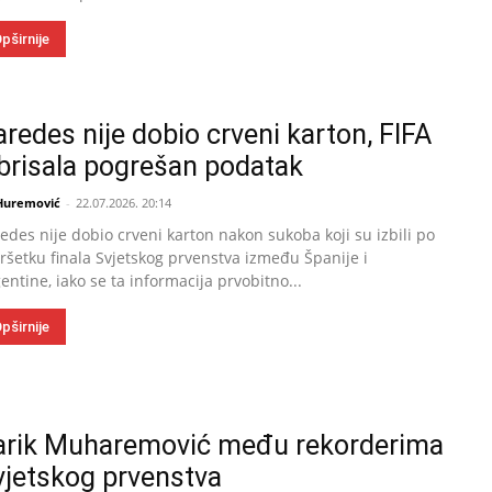
pširnije
redes nije dobio crveni karton, FIFA
zbrisala pogrešan podatak
 Huremović
-
22.07.2026. 20:14
edes nije dobio crveni karton nakon sukoba koji su izbili po
ršetku finala Svjetskog prvenstva između Španije i
entine, iako se ta informacija prvobitno...
pširnije
arik Muharemović među rekorderima
vjetskog prvenstva