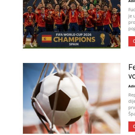
Adin
Fud
je 
pro
pog
O
F
vo
Adin
Rep
dij
prv
Špa
O