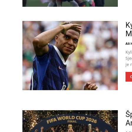
Ky
M
Ali
Kyl
Sje
je 
O
Š
Ar