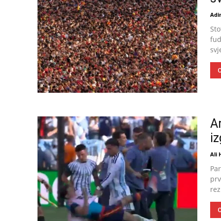
Adin
Sto
fud
svj
O
Ar
iz
Ali
Par
prv
rez
O