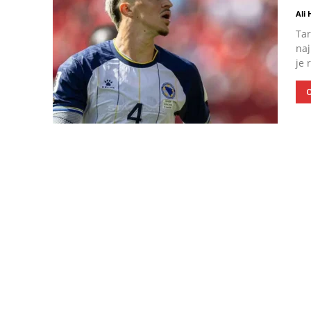
Ali
Tar
naj
je 
O