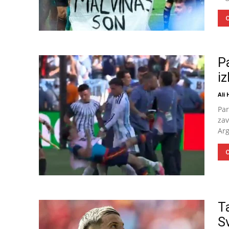
O
Pa
i
Ali
Par
zav
Arg
O
T
S