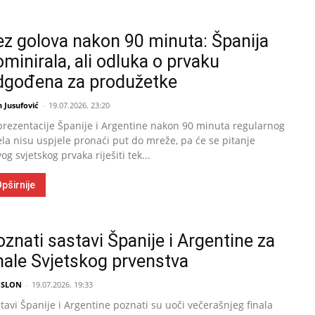
ez golova nakon 90 minuta: Španija
minirala, ali odluka o prvaku
dgođena za produžetke
 Jusufović
-
19.07.2026. 23:20
rezentacije Španije i Argentine nakon 90 minuta regularnog
ela nisu uspjele pronaći put do mreže, pa će se pitanje
og svjetskog prvaka riješiti tek...
pširnije
znati sastavi Španije i Argentine za
inale Svjetskog prvenstva
 SLON
-
19.07.2026. 19:33
tavi Španije i Argentine poznati su uoči večerašnjeg finala