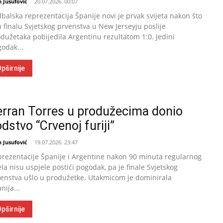
 Jusufović
-
20.07.2026. 00:07
balska reprezentacija Španije novi je prvak svijeta nakon što
u finalu Svjetskog prvenstva u New Jerseyju poslije
dužetaka pobijedila Argentinu rezultatom 1:0. Jedini
odak...
pširnije
erran Torres u produžecima donio
dstvo “Crvenoj furiji”
 Jusufović
-
19.07.2026. 23:47
rezentacije Španije i Argentine nakon 90 minuta regularnog
ela nisu uspjele postići pogodak, pa je finale Svjetskog
enstva ušlo u produžetke. Utakmicom je dominirala
nija...
pširnije