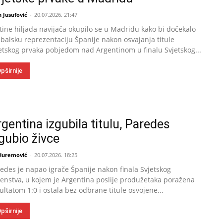
 Jusufović
-
20.07.2026. 21:47
tine hiljada navijača okupilo se u Madridu kako bi dočekalo
balsku reprezentaciju Španije nakon osvajanja titule
etskog prvaka pobjedom nad Argentinom u finalu Svjetskog...
pširnije
gentina izgubila titulu, Paredes
gubio živce
 Huremović
-
20.07.2026. 18:25
edes je napao igrače Španije nakon finala Svjetskog
enstva, u kojem je Argentina poslije produžetaka poražena
ultatom 1:0 i ostala bez odbrane titule osvojene...
pširnije