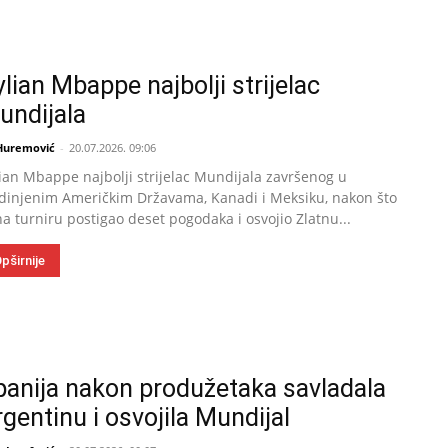
lian Mbappe najbolji strijelac
undijala
 Huremović
-
20.07.2026. 09:06
ian Mbappe najbolji strijelac Mundijala završenog u
dinjenim Američkim Državama, Kanadi i Meksiku, nakon što
na turniru postigao deset pogodaka i osvojio Zlatnu...
pširnije
panija nakon produžetaka savladala
gentinu i osvojila Mundijal