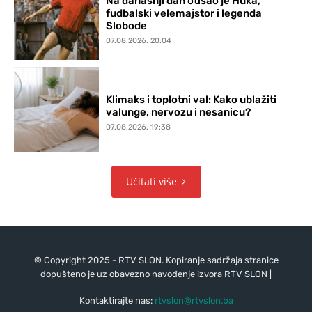
Na današnji dan otišao je Huka,
fudbalski velemajstor i legenda
Slobode
07.08.2026. 20:04
Klimaks i toplotni val: Kako ublažiti
valunge, nervozu i nesanicu?
07.08.2026. 19:38
Učitati više
© Copyright 2025 - RTV SLON. Kopiranje sadržaja stranice
dopušteno je uz obavezno navođenje izvora RTV SLON |
Kontaktirajte nas:
rtvslon@rtvslon.ba