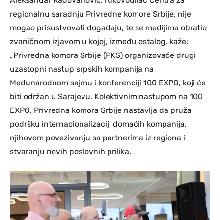
Aleksandar Radovanović, rukovodilac Centra za
regionalnu saradnju Privredne komore Srbije, nije
mogao prisustvovati događaju, te se medijima obratio
zvaničnom izjavom u kojoj, između ostalog, kaže:
„Privredna komora Srbije (PKS) organizovaće drugi
uzastopni nastup srpskih kompanija na
Međunarodnom sajmu i konferenciji 100 EXPO, koji će
biti održan u Sarajevu. Kolektivnim nastupom na 100
EXPO, Privredna komora Srbije nastavlja da pruža
podršku internacionalizaciji domaćih kompanija,
njihovom povezivanju sa partnerima iz regiona i
stvaranju novih poslovnih prilika.