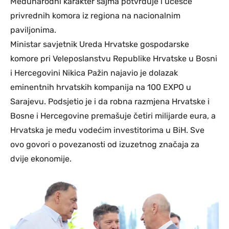
Međunarodni karakter sajma potvrđuje i učešće
privrednih komora iz regiona na nacionalnim
paviljonima.
Ministar savjetnik Ureda Hrvatske gospodarske
komore pri Veleposlanstvu Republike Hrvatske u Bosni
i Hercegovini Nikica Pažin najavio je dolazak
eminentnih hrvatskih kompanija na 100 EXPO u
Sarajevu. Podsjetio je i da robna razmjena Hrvatske i
Bosne i Hercegovine premašuje četiri milijarde eura, a
Hrvatska je među vodećim investitorima u BiH. Sve
ovo govori o povezanosti od izuzetnog značaja za
dvije ekonomije.