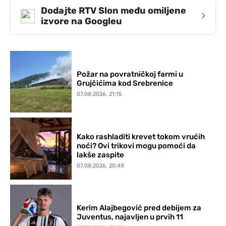
Dodajte RTV Slon među omiljene
›
izvore na Googleu
Požar na povratničkoj farmi u
Grujčićima kod Srebrenice
07.08.2026. 21:15
Kako rashladiti krevet tokom vrućih
noći? Ovi trikovi mogu pomoći da
lakše zaspite
07.08.2026. 20:48
Kerim Alajbegović pred debijem za
Juventus, najavljen u prvih 11