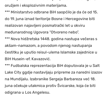
oružjem i eksplozivnim materijama.
*** Ministarstvo odbrane BiH saopćilo je da će od 15.
do 19. juna iznad teritorije Bosne i Hercegovine biti
realizovan najavljeni posmatrački let u okviru
međunarodnog Ugovora “Otvoreno nebo”.
*** Nova hidžretska 1448. godina nastupa večeras s
akšam-namazom, a povodom njenog nastupanja
čestitku je uputio reisul-ulema Islamske zajednice u
BiH Husein-ef. Kavazović.
*** Fudbalska reprezentacija BiH doputovala je u Salt
Lake City ggdje nastavljaju pripreme za naredni izazov
na Mundijalu. Izabranike Sergeja Barbareza već 18.
juna očekuje utakmica protiv Švicarske, koja će biti
odigrana u Los Angelesu.