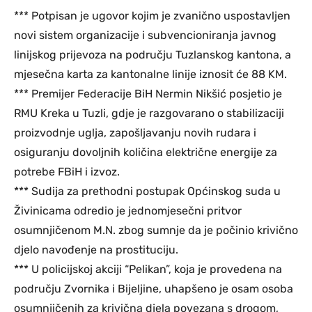
*** Potpisan je ugovor kojim je zvanično uspostavljen
novi sistem organizacije i subvencioniranja javnog
linijskog prijevoza na području Tuzlanskog kantona, a
mjesečna karta za kantonalne linije iznosit će 88 KM.
*** Premijer Federacije BiH Nermin Nikšić posjetio je
RMU Kreka u Tuzli, gdje je razgovarano o stabilizaciji
proizvodnje uglja, zapošljavanju novih rudara i
osiguranju dovoljnih količina električne energije za
potrebe FBiH i izvoz.
*** Sudija za prethodni postupak Općinskog suda u
Živinicama odredio je jednomjesečni pritvor
osumnjičenom M.N. zbog sumnje da je počinio krivično
djelo navođenje na prostituciju.
*** U policijskoj akciji “Pelikan”, koja je provedena na
području Zvornika i Bijeljine, uhapšeno je osam osoba
osumnjičenih za krivična djela povezana s drogom,