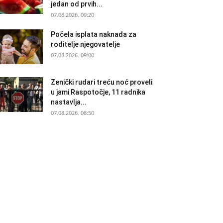
jedan od prvih...
07.08.2026. 09:20
Počela isplata naknada za
roditelje njegovatelje
07.08.2026. 09:00
Zenički rudari treću noć proveli
u jami Raspotočje, 11 radnika
nastavlja...
07.08.2026. 08:50