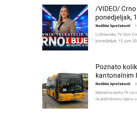
/VIDEO/ Crno i 
ponedjeljak, 1
Nedžida Sprečaković
-
1
U Dnevniku TV Slon Crno
ponedjeljak, 15. juni 20
Poznato kolik
kantonalnim l
Nedžida Sprečaković
-
0
Mjesečna karta TK na s
će jedinstvenu cijenu o