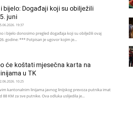
bijelo: Događaji koji su obilježili
5. juni
5.06.2026. 19:37
 i bijelo donosimo pregled događaja koji su obilježili ovaj
26. godine: *** Potpisan je ugovor kojim je...
o će koštati mjesečna karta na
inijama u TK
2.06.2026. 10:25
vim kantonalnim linijama javnog linijskog prevoza putnika imat
d 88 KM za sve putnike. Ova odluka uslijedila je...