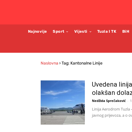
Najnovije
Sport
Vijesti
Tuzla I TK
BiH
Naslovna
›
Tag: Kantonalne Linije
Uvedena linij
olakšan dola
Nedžida Sprečaković
-
1
Linija Aerodrom Tuzla 
javnog prijevoza, a o ovo