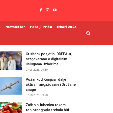
m
Newsletter
Pošalji Priču
Izbori 2026
Crishock posjetio IDDEEA-u,
razgovarano o digitalnim
uslugama i izborima
07.08.2026. 09:30
Požar kod Konjica i dalje
aktivan, angažovane i Oružane
snage
07.08.2026. 09:28
Zašto bi lubenica tokom
toplotnog vala trebala biti