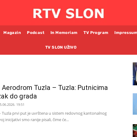
Magazin
Podcast
In Memoriam
TV Program
Impressu
TV SLON UŽIVO
a Aerodrom Tuzla – Tuzla: Putnicima
zak do grada
5.06.2026. 19:51
– Tuzla prvi put je uvrštena u sistem redovnog kantonalnog
j inicijativi smo ranije pisali, čime će...