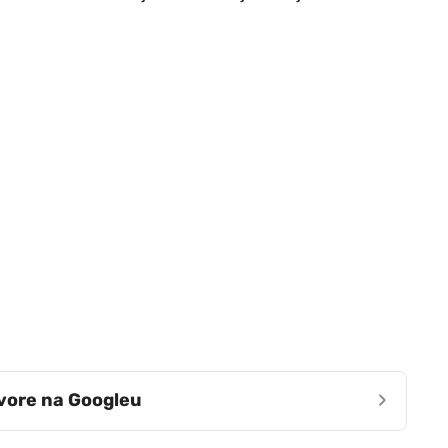
›
zvore na Googleu