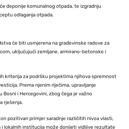
jeće deponije komunalnog otpada, te izgradnju
ceptu odlaganja otpada.
edstva će biti usmjerena na građevinske radove za
icom, uključujući zemljane, armirano-betonske i
čnih kriterija za podršku projektima njihova spremnost
vesticija. Prema njenim riječima, upravljanje
u Bosni i Hercegovini, zbog čega je važno
a rješenja.
n pozitivan primjer saradnje različitih nivoa vlasti,
i lokalnih institucija može donijeti vidljive rezultate