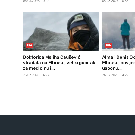
06.08.2026. 10:02
05.08.2026. 10:36
BiH
BiH
Doktorica Meliha Čaušević
Alma i Denis Ok
stradala na Elbrusu, veliki gubitak
Elbrusu, poslje
za medicinu i...
usponu...
26.07.2026. 14:27
26.07.2026. 14:22