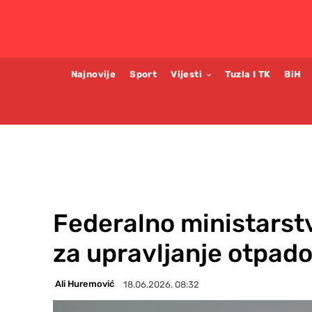
Najnovije
Sport
Vijesti
Tuzla I TK
BiH
Federalno ministarst
za upravljanje otpad
Ali Huremović
18.06.2026. 08:32