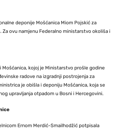
ionalne deponije Mošćanica Miom Pojskić za
 Za ovu namjenu Federalno ministarstvo okoliša i
i Mošćanica, kojoj je Ministarstvo prošle godine
evinske radove na izgradnji postrojenja za
nistrica je obišla i deponiju Mošćanica, koja se
lnog upravljanja otpadom u Bosni i Hercegovini.
nice
čelnicom Ernom Merdić-Smailhodžić potpisala