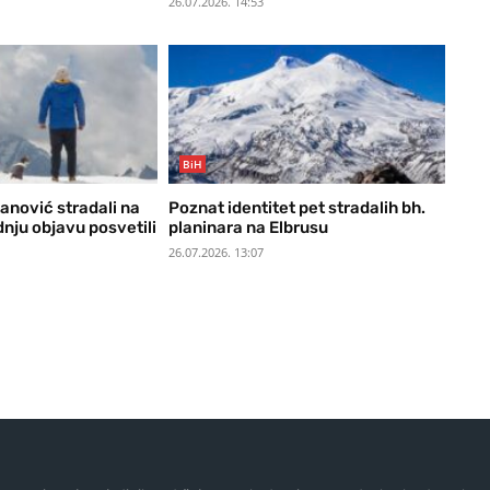
26.07.2026. 14:53
BiH
anović stradali na
Poznat identitet pet stradalih bh.
dnju objavu posvetili
planinara na Elbrusu
26.07.2026. 13:07