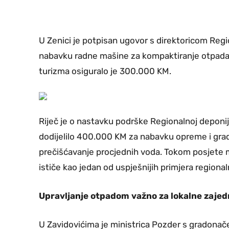
U Zenici je potpisan ugovor s direktoricom Reg
nabavku radne mašine za kompaktiranje otpada.
turizma osiguralo je 300.000 KM.
Riječ je o nastavku podrške Regionalnoj deponij
dodijelilo 400.000 KM za nabavku opreme i građ
prečišćavanje procjednih voda. Tokom posjete mi
ističe kao jedan od uspješnijih primjera regiona
Upravljanje otpadom važno za lokalne zajed
U Zavidovićima je ministrica Pozder s gradona