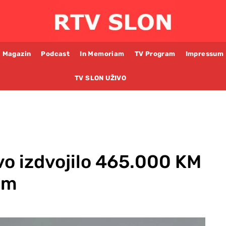
Magazin
Podcast
In Memoriam
TV Program
Impressum
TV SLON UŽIVO
vo izdvojilo 465.000 KM
om