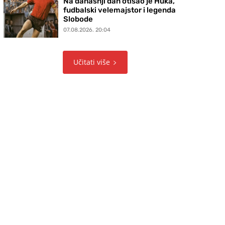
Na današnji dan otišao je Huka,
fudbalski velemajstor i legenda
Slobode
07.08.2026. 20:04
Učitati više