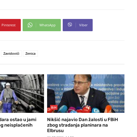
Pinterest
WhatsApp
Viber
Zavidovići
Zenica
BiH
dara ostao u jami
Nikšić najavio Dan žalosti u FBiH
g neisplaćenih
zbog stradanja planinara na
Elbrusu