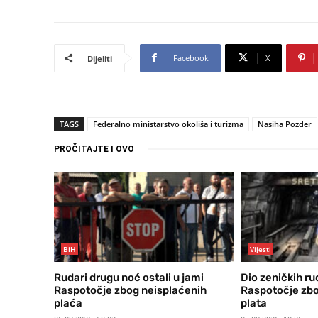
Facebook
X
Dijeliti
TAGS
Federalno ministarstvo okoliša i turizma
Nasiha Pozder
PROČITAJTE I OVO
BiH
Vijesti
Rudari drugu noć ostali u jami
Dio zeničkih ru
Raspotočje zbog neisplaćenih
Raspotočje zbo
plaća
plata