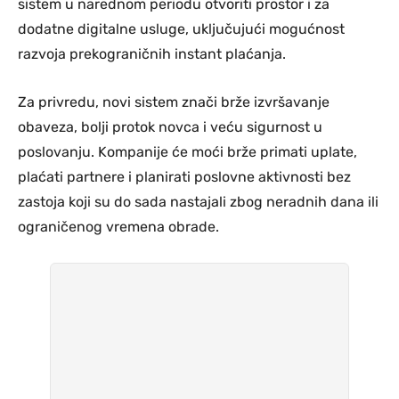
sistem u narednom periodu otvoriti prostor i za
dodatne digitalne usluge, uključujući mogućnost
razvoja prekograničnih instant plaćanja.
Za privredu, novi sistem znači brže izvršavanje
obaveza, bolji protok novca i veću sigurnost u
poslovanju. Kompanije će moći brže primati uplate,
plaćati partnere i planirati poslovne aktivnosti bez
zastoja koji su do sada nastajali zbog neradnih dana ili
ograničenog vremena obrade.