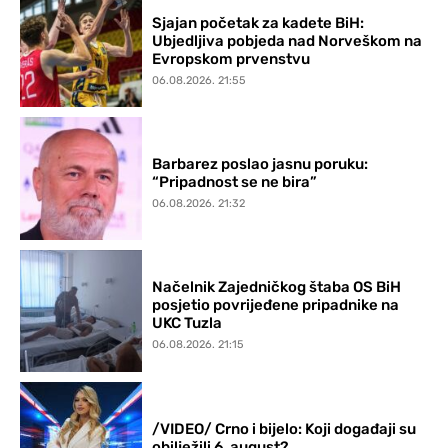
Sjajan početak za kadete BiH:
Ubjedljiva pobjeda nad Norveškom na
Evropskom prvenstvu
06.08.2026. 21:55
Barbarez poslao jasnu poruku:
“Pripadnost se ne bira”
06.08.2026. 21:32
Načelnik Zajedničkog štaba OS BiH
posjetio povrijeđene pripadnike na
UKC Tuzla
06.08.2026. 21:15
/VIDEO/ Crno i bijelo: Koji događaji su
obilježili 6. august?