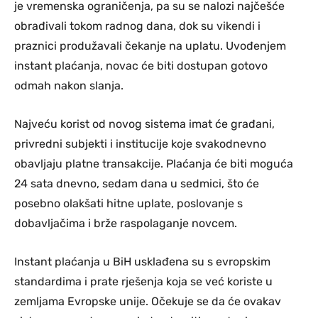
je vremenska ograničenja, pa su se nalozi najčešće
obrađivali tokom radnog dana, dok su vikendi i
praznici produžavali čekanje na uplatu. Uvođenjem
instant plaćanja, novac će biti dostupan gotovo
odmah nakon slanja.
Najveću korist od novog sistema imat će građani,
privredni subjekti i institucije koje svakodnevno
obavljaju platne transakcije. Plaćanja će biti moguća
24 sata dnevno, sedam dana u sedmici, što će
posebno olakšati hitne uplate, poslovanje s
dobavljačima i brže raspolaganje novcem.
Instant plaćanja u BiH usklađena su s evropskim
standardima i prate rješenja koja se već koriste u
zemljama Evropske unije. Očekuje se da će ovakav