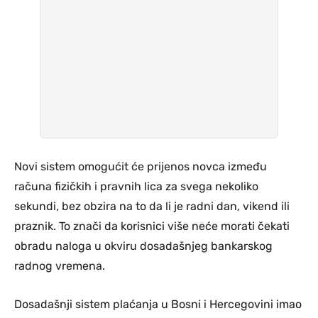
Novi sistem omogućit će prijenos novca između
računa fizičkih i pravnih lica za svega nekoliko
sekundi, bez obzira na to da li je radni dan, vikend ili
praznik. To znači da korisnici više neće morati čekati
obradu naloga u okviru dosadašnjeg bankarskog
radnog vremena.
Dosadašnji sistem plaćanja u Bosni i Hercegovini imao