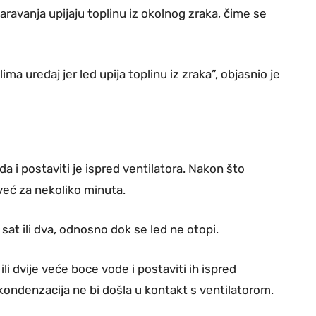
aravanja upijaju toplinu iz okolnog zraka, čime se
ima uređaj jer led upija toplinu iz zraka”, objasnio je
a i postaviti je ispred ventilatora. Nakon što
i već za nekoliko minuta.
sat ili dva, odnosno dok se led ne otopi.
li dvije veće boce vode i postaviti ih ispred
 kondenzacija ne bi došla u kontakt s ventilatorom.