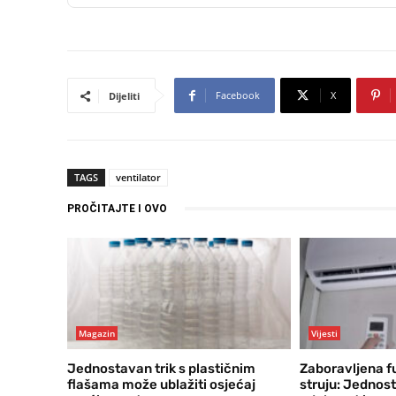
Facebook
X
Dijeliti
TAGS
ventilator
PROČITAJTE I OVO
Magazin
Vijesti
Jednostavan trik s plastičnim
Zaboravljena fu
flašama može ublažiti osjećaj
struju: Jednost