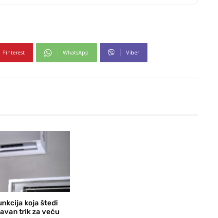
Pinterest
WhatsApp
Viber
nkcija koja štedi
avan trik za veću