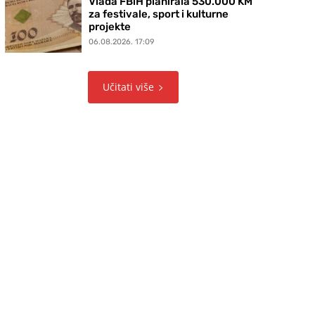
Vlada FBiH planirala 530.000 KM
za festivale, sport i kulturne
projekte
06.08.2026. 17:09
Učitati više