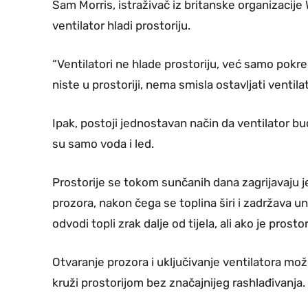
Sam Morris, istraživač iz britanske organizacij
ventilator hladi prostoriju.
“Ventilatori ne hlade prostoriju, već samo pokre
niste u prostoriji, nema smisla ostavljati ventila
Ipak, postoji jednostavan način da ventilator bu
su samo voda i led.
Prostorije se tokom sunčanih dana zagrijavaju je
prozora, nakon čega se toplina širi i zadržava u
odvodi topli zrak dalje od tijela, ali ako je pros
Otvaranje prozora i uključivanje ventilatora mo
kruži prostorijom bez značajnijeg rashlađivanja.