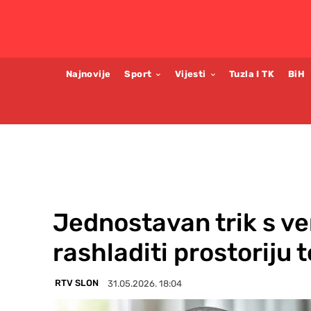
Najnovije
Sport
Vijesti
Tuzla I TK
BiH
Jednostavan trik s v
rashladiti prostoriju
RTV SLON
31.05.2026. 18:04