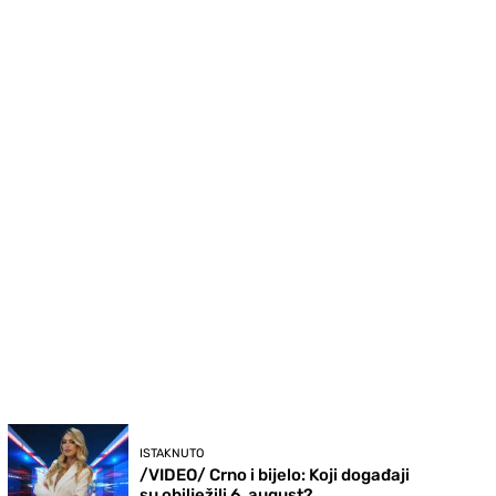
ISTAKNUTO
/VIDEO/ Crno i bijelo: Koji događaji
su obilježili 6. august?