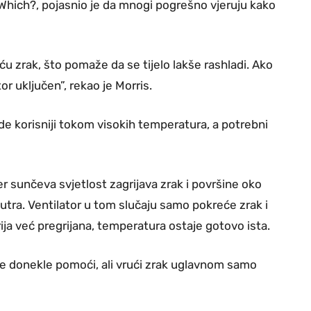
e Which?, pojasnio je da mnogi pogrešno vjeruju kako
ću zrak, što pomaže da se tijelo lakše rashladi. Ako
tor uključen”, rekao je Morris.
de korisniji tokom visokih temperatura, a potrebni
r sunčeva svjetlost zagrijava zrak i površine oko
nutra. Ventilator u tom slučaju samo pokreće zrak i
torija već pregrijana, temperatura ostaje gotovo ista.
že donekle pomoći, ali vrući zrak uglavnom samo