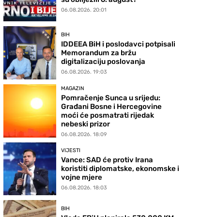
06.08.2026. 20:01
BIH
IDDEEA BiH i poslodavci potpisali
Memorandum za bržu
digitalizaciju poslovanja
06.08.2026. 19:03
MAGAZIN
Pomračenje Sunca u srijedu:
Građani Bosne i Hercegovine
moći će posmatrati rijedak
nebeski prizor
06.08.2026. 18:09
VIJESTI
Vance: SAD će protiv Irana
koristiti diplomatske, ekonomske i
vojne mjere
06.08.2026. 18:03
BIH