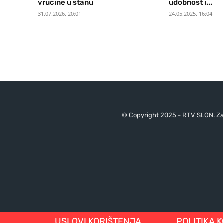
vrućine u stanu
udobnost i...
31.07.2026. 20:01
24.05.2025. 16:04
© Copyright 2025 - RTV SLON. Za 
USLOVI KORIŠTENJA
POLITIKA 