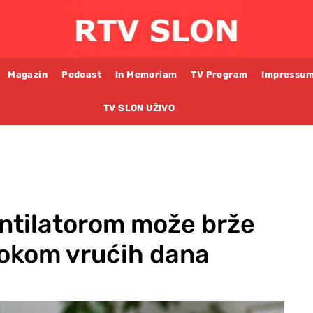
Magazin
Podcast
In Memoriam
TV Program
Impressu
TV SLON UŽIVO
entilatorom može brže
 tokom vrućih dana