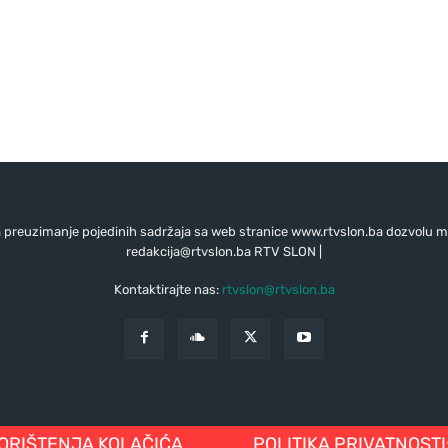
preuzimanje pojedinih sadržaja sa web stranice www.rtvslon.ba dozvolu mo
redakcija@rtvslon.ba
RTV SLON |
Kontaktirajte nas:
rtvslon@rtvslon.ba
KORIŠTENJA KOLAČIĆA
POLITIKA PRIVATNOSTI