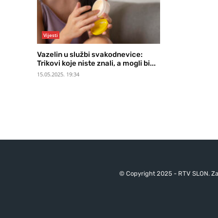
Vijesti
Vazelin u službi svakodnevice:
Trikovi koje niste znali, a mogli bi...
15.05.2025. 19:34
© Copyright 2025 - RTV SLON. Za 