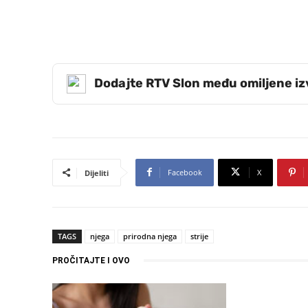
Dodajte RTV Slon među omiljene i
Facebook
X
Dijeliti
TAGS
njega
prirodna njega
strije
PROČITAJTE I OVO