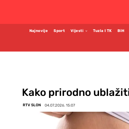
Najnovije
Sport
Vijesti
Tuzla I TK
BiH
Kako prirodno ublažiti
RTV SLON
04.07.2026. 15:07