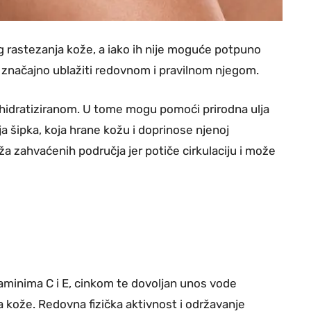
og rastezanja kože, a iako ih nije moguće potpuno
e značajno ublažiti redovnom i pravilnom njegom.
 hidratiziranom. U tome mogu pomoći prirodna ulja
 šipka, koja hrane kožu i doprinose njenoj
ža zahvaćenih područja jer potiče cirkulaciju i može
taminima C i E, cinkom te dovoljan unos vode
 kože. Redovna fizička aktivnost i održavanje