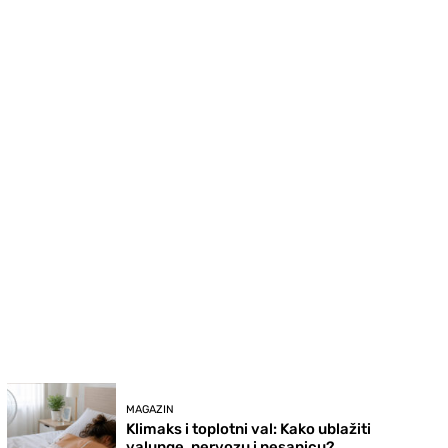
MAGAZIN
Klimaks i toplotni val: Kako ublažiti
valunge, nervozu i nesanicu?