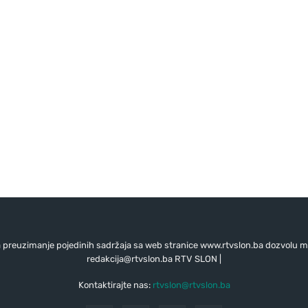
preuzimanje pojedinih sadržaja sa web stranice www.rtvslon.ba dozvolu mo
redakcija@rtvslon.ba
RTV SLON |
Kontaktirajte nas:
rtvslon@rtvslon.ba