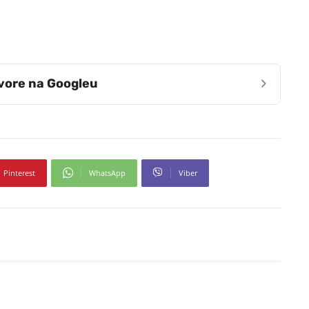
›
zvore na Googleu
Pinterest
WhatsApp
Viber