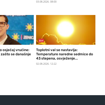
03.08.2026. 08:00
BiH
o osjećaj vrućine:
Toplotni val se nastavlja:
o zašto se današnje
Temperature naredne sedmice do
43 stepena, osvježenje...
02.08.2026. 12:22