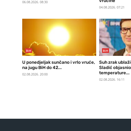
vrućine
06.08.2026. 08:30
04.08.2026. 07:21
BiH
BiH
U ponedjeljak sunčano i vrlo vruće,
Suh zrak ublaži
na jugu BiH do 42...
Sladić objasni
temperature...
02.08.2026. 20:00
02.08.2026. 16:11