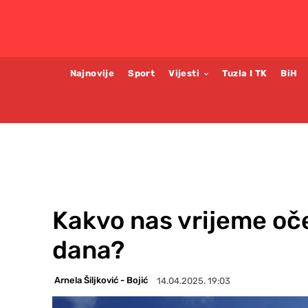
Najnovije
Sport
Vijesti
Tuzla I TK
BiH
Kakvo nas vrijeme oče
dana?
Arnela Šiljković - Bojić
14.04.2025. 19:03