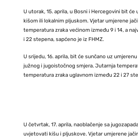
U utorak, 15. aprila, u Bosni i Hercegovini bit
kišom ili lokalnim pljuskom. Vjetar umjerene jač
temperatura zraka većinom između 9 i 14, a na
i 22 stepena, sapćeno je iz FHMZ.
U srijedu, 16. aprila, bit će sunčano uz umjeren
južnog i jugoistočnog smjera. Jutarnja tempera
temperatura zraka uglavnom između 22 i 27 ste
U četvrtak, 17. aprila, naoblačenje sa jugozapa
uvjetovati kišu i pljuskove. Vjetar umjerene jač