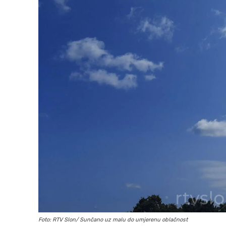
Foto: RTV Slon/ Sunčano uz malu do umjerenu oblačnost