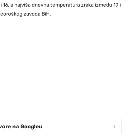
 16, a najviša dnevna temperatura zraka između 19 i
teoroškog zavoda BiH.
›
zvore na Googleu