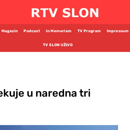
Magazin
Podcast
In Memoriam
TV Program
Impressum
TV SLON UŽIVO
kuje u naredna tri