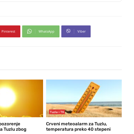
Pinterest
WhatsApp
Viber
Tuzla i TK
pozorenje
Crveni meteoalarm za Tuzlu,
a Tuzlu zbog
temperatura preko 40 stepeni