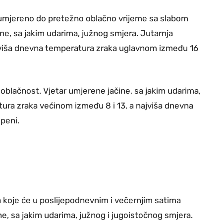
 će umjereno do pretežno oblačno vrijeme sa slabom
ine, sa jakim udarima, južnog smjera. Jutarnja
jviša dnevna temperatura zraka uglavnom između 16
u oblačnost. Vjetar umjerene jačine, sa jakim udarima,
tura zraka većinom između 8 i 13, a najviša dnevna
peni.
da koje će u poslijepodnevnim i večernjim satima
ine, sa jakim udarima, južnog i jugoistočnog smjera.