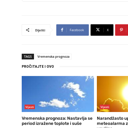
Facebook
X
Dijeliti
TAGS
Vremenska prognoza
PROČITAJTE I OVO
Vijesti
Vijesti
Vremenska prognoza: Nastavlja se
Narandžasto u
period izražene toplote i suše
meteoalarma z