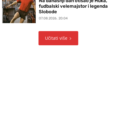
Na današnji dan otišao je Huka,
fudbalski velemajstor i legenda
Slobode
07.08.2026. 20:04
Učitati više