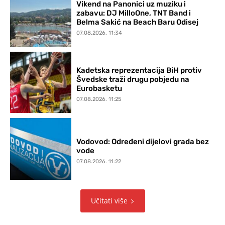
Vikend na Panonici uz muziku i
zabavu: DJ MilloOne, TNT Band i
Belma Sakić na Beach Baru Odisej
07.08.2026. 11:34
Kadetska reprezentacija BiH protiv
Švedske traži drugu pobjedu na
Eurobasketu
07.08.2026. 11:25
Vodovod: Određeni dijelovi grada bez
vode
07.08.2026. 11:22
Učitati više