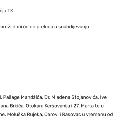
čju TK
 mreži doći će do prekida u snabdijevanju
ol, Pašage Mandžića, Dr. Mladena Stojanovića, Ive
ana Brkića, Otokara Keršovanija i 27. Marta te u
ine, Moluška Rujeka, Cerovi i Rasovac u vremenu od