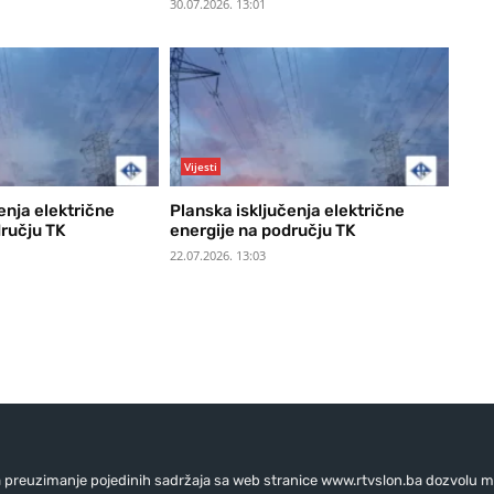
30.07.2026. 13:01
Vijesti
enja električne
Planska isključenja električne
dručju TK
energije na području TK
22.07.2026. 13:03
preuzimanje pojedinih sadržaja sa web stranice www.rtvslon.ba dozvolu mo