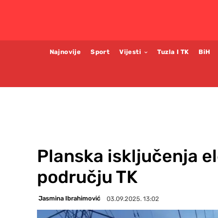
Najnovije
Sport
Vijesti
Tuzla I TK
BiH
Planska isključenja e
području TK
Jasmina Ibrahimović
03.09.2025. 13:02