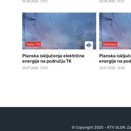
05.08.2026. 13:01
03.08.2026. 13:21
Tuzla i TK
Istaknuto
Planska isključenja električne
Planska isključ
energije na području TK
energije na po
29.07.2026. 13:02
24.07.2026. 13:09
© Copyright 2025 - RTV SLON. Za 