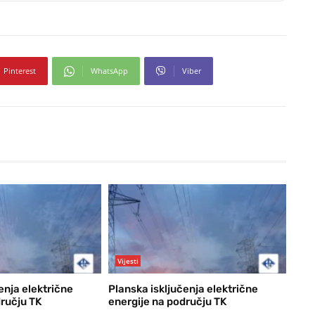
Pinterest
WhatsApp
Viber
Vijesti
enja električne
Planska isključenja električne
dručju TK
energije na području TK