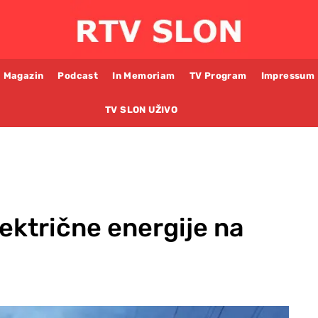
Magazin
Podcast
In Memoriam
TV Program
Impressum
TV SLON UŽIVO
lektrične energije na