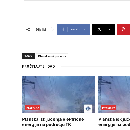
Facebook
X
Dijeliti
TAGS
Planska isključenja
PROČITAJTE I OVO
Istaknuto
Istaknuto
Planska isključenja električne
Planska isključ
energije na području TK
energije na po