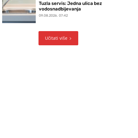
Tuzla servis: Jedna ulica bez
vodosnadbijevanja
09.08.2026. 07:42
Učitati više