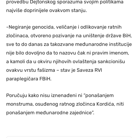
provedbu Dejtonskog sporazuma svojim politikama
najviše doprinijele ovakvom stanju.
-Negiranje genocida, veličanje i odlikovanje ratnih
zločinaca, otvoreno pozivanje na uništenje države BiH,
sve to do danas za takozvane međunarodne institucije
nije bilo dovoljno da to nazovu čak ni pravim imenom,
a kamoli da u okviru njihovih ovlaštenja sankcionišu
ovakvu vrstu fašizma – stav je Saveza RVI
paraplegičara FBiH.
Poručuju kako nisu iznenađeni ni “ponašanjem
monstruma, osuđenog ratnog zločinca Kordića, niti
ponašanjem međunarodne zajednice”.