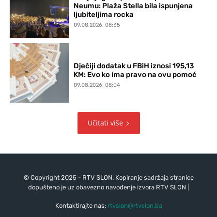
Neumu: Plaža Stella bila ispunjena
ljubiteljima rocka
09.08.2026. 08:35
Dječiji dodatak u FBiH iznosi 195,13
KM: Evo ko ima pravo na ovu pomoć
09.08.2026. 08:04
Učitati više
© Copyright 2025 - RTV SLON. Kopiranje sadržaja stranice
dopušteno je uz obavezno navođenje izvora RTV SLON |
Kontaktirajte nas:
rtvslon@rtvslon.ba