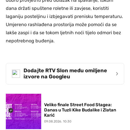
dobro provjetriti pred odlazak na spavanje, tokom
dana držati spuštene roletne ili zavjese, koristiti
laganiju posteljinu i izbjegavati prenisku temperaturu.
Umjereno rashlađena prostorija može pomoći da se
lakše zaspi i da se tokom ljetnih noći tijelo odmori bez
nepotrebnog buđenja.
Dodajte RTV Slon među omiljene
›
izvore na Googleu
Veliko finale Street Food Stagea:
Danas u Tuzli Kike Budalike i Zlatan
Karić
09.08.2026. 10:30