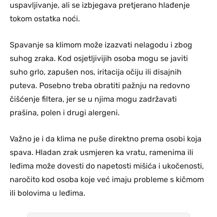
uspavljivanje, ali se izbjegava pretjerano hlađenje
tokom ostatka noći.
Spavanje sa klimom može izazvati nelagodu i zbog
suhog zraka. Kod osjetljivijih osoba mogu se javiti
suho grlo, zapušen nos, iritacija očiju ili disajnih
puteva. Posebno treba obratiti pažnju na redovno
čišćenje filtera, jer se u njima mogu zadržavati
prašina, polen i drugi alergeni.
Važno je i da klima ne puše direktno prema osobi koja
spava. Hladan zrak usmjeren ka vratu, ramenima ili
leđima može dovesti do napetosti mišića i ukočenosti,
naročito kod osoba koje već imaju probleme s kičmom
ili bolovima u leđima.