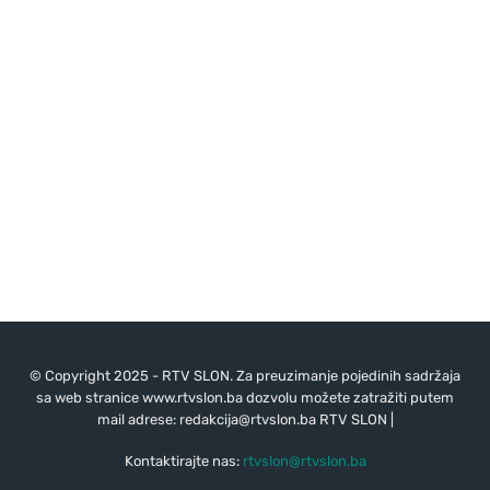
© Copyright 2025 - RTV SLON. Za preuzimanje pojedinih sadržaja
sa web stranice www.rtvslon.ba dozvolu možete zatražiti putem
mail adrese:
redakcija@rtvslon.ba
RTV SLON |
Kontaktirajte nas:
rtvslon@rtvslon.ba