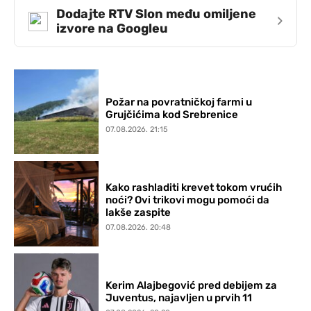
Dodajte RTV Slon među omiljene
›
izvore na Googleu
Požar na povratničkoj farmi u
Grujčićima kod Srebrenice
07.08.2026. 21:15
Kako rashladiti krevet tokom vrućih
noći? Ovi trikovi mogu pomoći da
lakše zaspite
07.08.2026. 20:48
Kerim Alajbegović pred debijem za
Juventus, najavljen u prvih 11