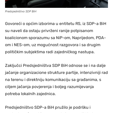
Predsjedništvo SDP BiH
Govoreći o općim izborima u entitetu RS, iz SDP-a BiH
su naveli da ostaju privrženi ranije potpisanom
koalicionom sporazumu sa NiP-om, Naprijedom, PDA-
om i NES-om, uz mogućnost razgovora i sa drugim
političkim subjektima radi zajedničkog nastupa.
Zaključci Predsjedništva SDP BiH odnose se i na dalje
jačanje organizacione strukture partije, intenzivniji rad
na terenu i direktniju komunikaciju sa građanima, s
ciljem jačanja povjerenja i boljeg razumijevanja
potreba lokalnih zajednica.
Predsjedništvo SDP-a BiH pružilo je podršku i