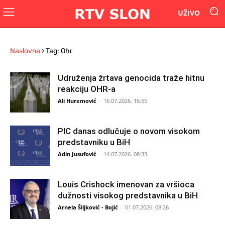
UŽIVO
Naslovna
›
Tag: Ohr
Udruženja žrtava genocida traže hitnu
reakciju OHR-a
Ali Huremović
-
16.07.2026. 16:55
PIC danas odlučuje o novom visokom
predstavniku u BiH
Adin Jusufović
-
14.07.2026. 08:33
Louis Crishock imenovan za vršioca
dužnosti visokog predstavnika u BiH
Arnela Šiljković - Bojić
-
01.07.2026. 08:26