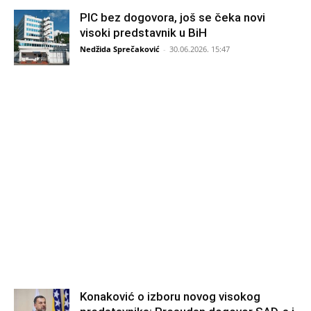
PIC bez dogovora, još se čeka novi
visoki predstavnik u BiH
Nedžida Sprečaković
-
30.06.2026. 15:47
Konaković o izboru novog visokog