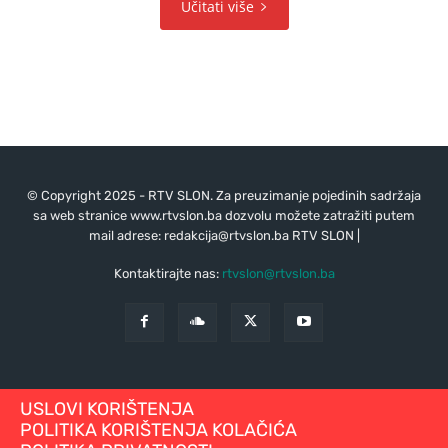
Učitati više
© Copyright 2025 - RTV SLON. Za preuzimanje pojedinih sadržaja
sa web stranice www.rtvslon.ba dozvolu možete zatražiti putem
mail adrese:
redakcija@rtvslon.ba
RTV SLON |
Kontaktirajte nas:
rtvslon@rtvslon.ba
USLOVI KORIŠTENJA
POLITIKA KORIŠTENJA KOLAČIĆA