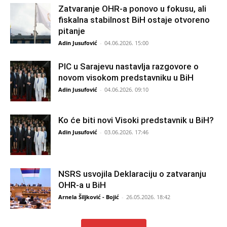
Zatvaranje OHR-a ponovo u fokusu, ali
fiskalna stabilnost BiH ostaje otvoreno
pitanje
Adin Jusufović
-
04.06.2026. 15:00
PIC u Sarajevu nastavlja razgovore o
novom visokom predstavniku u BiH
Adin Jusufović
-
04.06.2026. 09:10
Ko će biti novi Visoki predstavnik u BiH?
Adin Jusufović
-
03.06.2026. 17:46
NSRS usvojila Deklaraciju o zatvaranju
OHR-a u BiH
Arnela Šiljković - Bojić
-
26.05.2026. 18:42