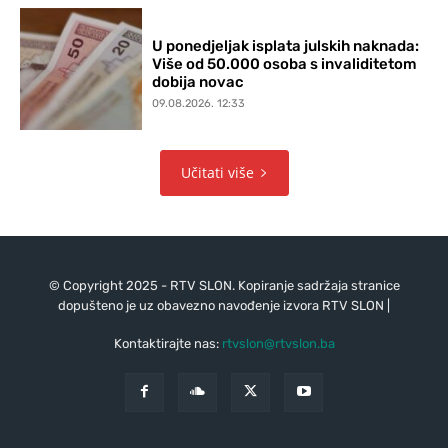
U ponedjeljak isplata julskih naknada:
Više od 50.000 osoba s invaliditetom
dobija novac
09.08.2026. 12:33
Učitati više
© Copyright 2025 - RTV SLON. Kopiranje sadržaja stranice
dopušteno je uz obavezno navođenje izvora RTV SLON |
Kontaktirajte nas:
rtvslon@rtvslon.ba