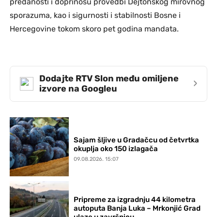
predanosti i doprinosu provedbi Dejtonskog mirovnog
sporazuma, kao i sigurnosti i stabilnosti Bosne i
Hercegovine tokom skoro pet godina mandata.
Dodajte RTV Slon među omiljene
›
izvore na Googleu
Sajam šljive u Gradačcu od četvrtka
okuplja oko 150 izlagača
09.08.2026. 15:07
Pripreme za izgradnju 44 kilometra
autoputa Banja Luka – Mrkonjić Grad
ulaze u završnicu