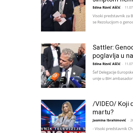
Edina Rizvić Aščić
-
11.07
Visoki predstavnik za 
se Rezolucijom o genoci
Sattler: Genoc
poglavlja u naš
Edina Rizvić Aščić
-
11.07
Šef Delegacije Europske
unije u BiH ambasador 
/VIDEO/ Koji d
martu?
Jasmina Ibrahimović
-
2
- Visoki predstavnik C