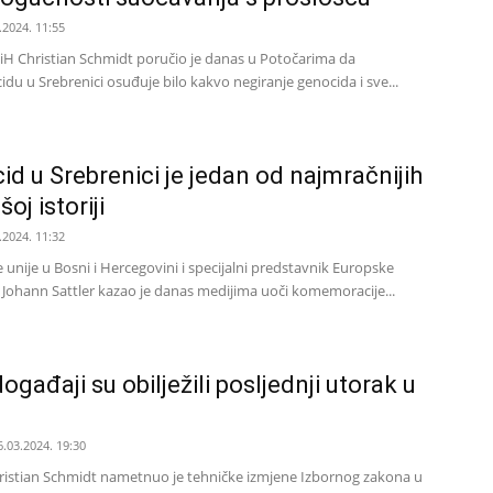
.2024. 11:55
BiH Christian Schmidt poručio je danas u Potočarima da
du u Srebrenici osuđuje bilo kakvo negiranje genocida i sve...
id u Srebrenici je jedan od najmračnijih
oj istoriji
.2024. 11:32
 unije u Bosni i Hercegovini i specijalni predstavnik Europske
Johann Sattler kazao je danas medijima uoči komemoracije...
ogađaji su obilježili posljednji utorak u
6.03.2024. 19:30
hristian Schmidt nametnuo je tehničke izmjene Izbornog zakona u