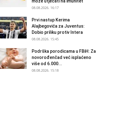
može utjecati na imunitet
08.08.2026. 16:17
Prvi nastup Kerima
Alajbegovića za Juventus:
Dobio priliku protiv Intera
08.08.2026. 15:45
Podrška porodicama u FBiH: Za
novorođenčad već isplaćeno
više od 6.000...
08.08.2026. 15:18