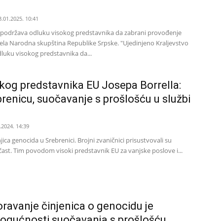
3.01.2025. 10:41
o podržava odluku visokog predstavnika da zabrani provođenje
ijela Narodna skupština Republike Srpske. "Ujedinjeno Kraljevstvo
luku visokog predstavnika da...
kog predstavnika EU Josepa Borrella:
enicu, suočavanje s prošlošću u službi
.2024. 14:39
jica genocida u Srebrenici. Brojni zvaničnici prisustvovali su
čast. Tim povodom visoki predstavnik EU za vanjske poslove i...
ravanje činjenica o genocidu je
gućnosti suočavanja s prošlošću