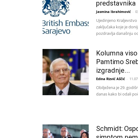
predstavnika
Jasmina Ibrahimović
-
0
Ujedinjeno Kraljevstv
zaključaka koje je don
pozdravlja današnju od
Kolumna viso
Pamtimo Srebr
izgradnje...
Edina Rizvić Aščić
-
11.07
Obilježena je 29. godišn
danas kako bi odali po
Schmidt: Ospo
simptom nemo