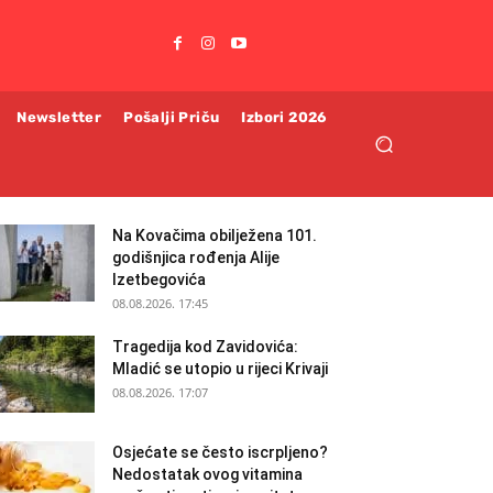
Newsletter
Pošalji Priču
Izbori 2026
Na Kovačima obilježena 101.
godišnjica rođenja Alije
Izetbegovića
08.08.2026. 17:45
Tragedija kod Zavidovića:
Mladić se utopio u rijeci Krivaji
08.08.2026. 17:07
Osjećate se često iscrpljeno?
Nedostatak ovog vitamina