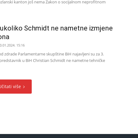
Tuzlanski kanton još nema Zakon o socijalnom neprofitnom
, ukoliko Schmidt ne nametne izmjene
ona
0.01.2024. 15:16
ed zdrade Parlamentarne skupštine BiH najavljeni su za 3.
i predstavnik u BiH Christian Schmidt ne nametne tehničke
Učitati više