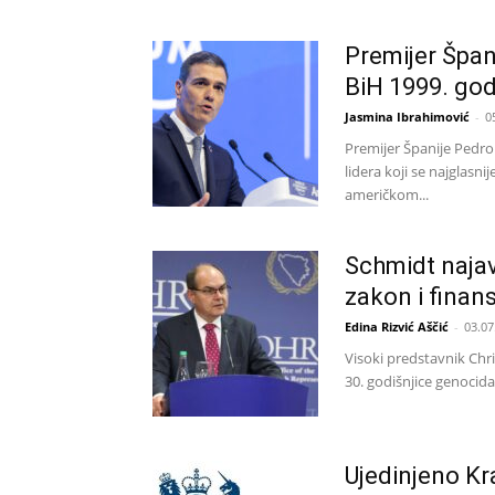
Premijer Špan
BiH 1999. go
Jasmina Ibrahimović
-
0
Premijer Španije Pedro 
lidera koji se najglas
američkom...
Schmidt najav
zakon i finans
Edina Rizvić Aščić
-
03.07
Visoki predstavnik Chr
30. godišnjice genocida
Ujedinjeno Kr