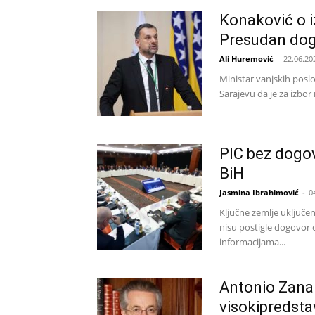
Konaković o i
Presudan dog
Ali Huremović
-
22.06.20
Ministar vanjskih posl
Sarajevu da je za izbo
PIC bez dogo
BiH
Jasmina Ibrahimović
-
0
Ključne zemlje uključe
nisu postigle dogovor o
informacijama...
Antonio Zanar
visokipredsta