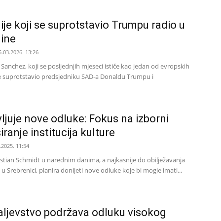
ije koji se suprotstavio Trumpu radio u
dine
5.03.2026. 13:26
Sanchez, koji se posljednjih mjeseci ističe kao jedan od evropskih
nije suprotstavio predsjedniku SAD-a Donaldu Trumpu i
ljuje nove odluke: Fokus na izborni
iranje institucija kulture
.2025. 11:54
istian Schmidt u narednim danima, a najkasnije do obilježavanja
 u Srebrenici, planira donijeti nove odluke koje bi mogle imati...
aljevstvo podržava odluku visokog