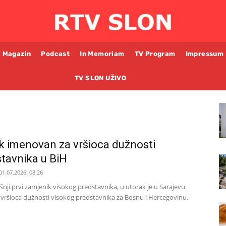
Magazin
Podcast
In Memoriam
TV Program
Impressum
TV SLON UŽIVO
k imenovan za vršioca dužnosti
tavnika u BiH
01.07.2026. 08:26
šnji prvi zamjenik visokog predstavnika, u utorak je u Sarajevu
vršioca dužnosti visokog predstavnika za Bosnu i Hercegovinu.