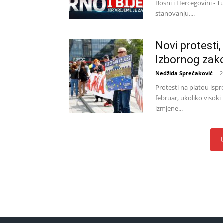
Bosni i Hercegovini - 
stanovanju,...
Novi protesti
Izbornog zak
Nedžida Sprečaković
-
2
Protesti na platou ispr
februar, ukoliko visok
izmjene...