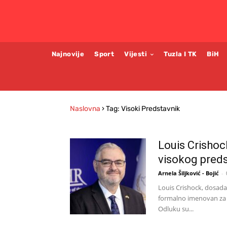
Najnovije
Sport
Vijesti
Tuzla I TK
BiH
Naslovna
›
Tag: Visoki Predstavnik
Louis Crishoc
visokog preds
Arnela Šiljković - Bojić
-
Louis Crishock, dosada
formalno imenovan za 
Odluku su...