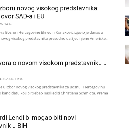
zboru novog visokog predstavnika:
ovor SAD-a i EU
26. 14:46
ova Bosne i Hercegovine Elmedin Konaković izjavio je danas u
r novog visokog predstavnika presudno da Sjedinjene Američke...
vora o novom visokom predstavniku u
4.06.2026. 17:34
ne u izbor novog visokog predstavnika za Bosnu i Hercegovinu
 kandidatu koji bi trebao naslijediti Christiana Schmidta. Prema
di Lendi bi mogao biti novi
vnik u BiH