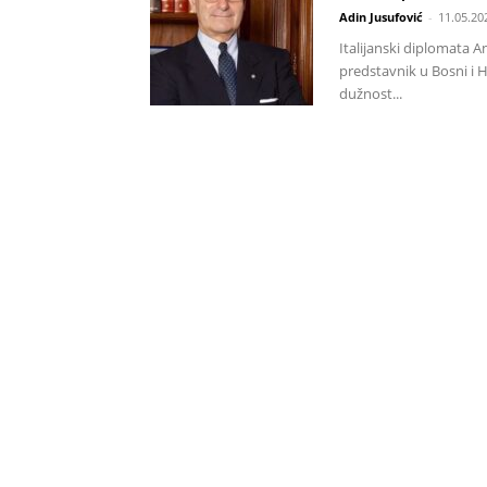
Adin Jusufović
-
11.05.20
Italijanski diplomata 
predstavnik u Bosni i H
dužnost...