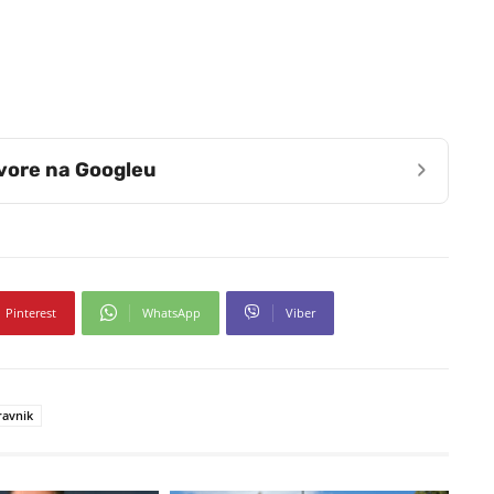
›
zvore na Googleu
Pinterest
WhatsApp
Viber
ravnik