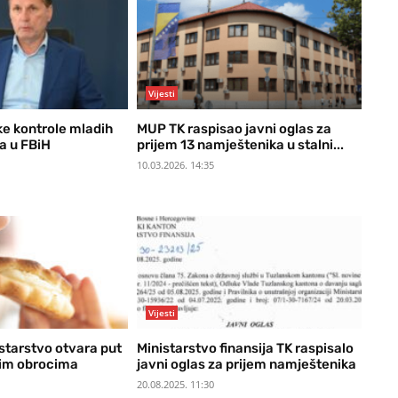
Vijesti
ke kontrole mladih
MUP TK raspisao javni oglas za
a u FBiH
prijem 13 namještenika u stalni...
10.03.2026. 14:35
Vijesti
starstvo otvara put
Ministarstvo finansija TK raspisalo
kim obrocima
javni oglas za prijem namještenika
20.08.2025. 11:30