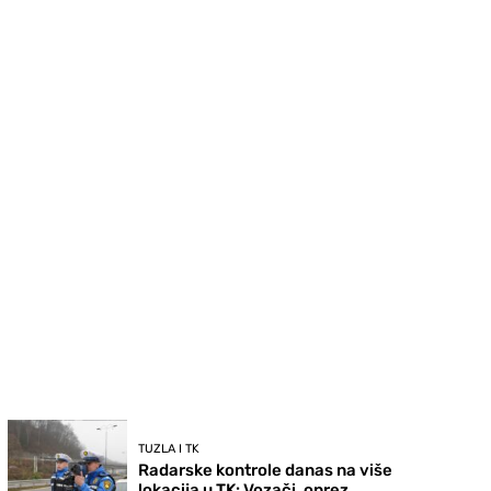
TUZLA I TK
Radarske kontrole danas na više
lokacija u TK: Vozači, oprez