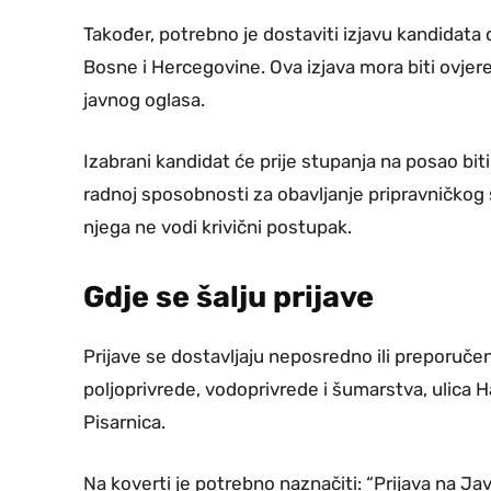
Također, potrebno je dostaviti izjavu kandidata
Bosne i Hercegovine. Ova izjava mora biti ovjer
javnog oglasa.
Izabrani kandidat će prije stupanja na posao bit
radnoj sposobnosti za obavljanje pripravničkog 
njega ne vodi krivični postupak.
Gdje se šalju prijave
Prijave se dostavljaju neposredno ili preporuč
poljoprivrede, vodoprivrede i šumarstva, ulica Ha
Pisarnica.
Na koverti je potrebno naznačiti: “Prijava na Ja