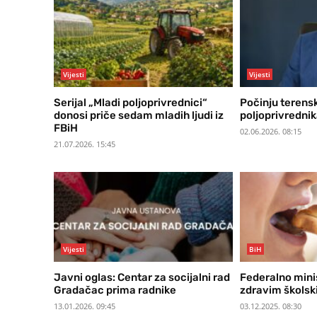
Vijesti
Vijesti
Serijal „Mladi poljoprivrednici“
Počinju terens
donosi priče sedam mladih ljudi iz
poljoprivrednik
FBiH
02.06.2026. 08:15
21.07.2026. 15:45
Vijesti
BiH
Javni oglas: Centar za socijalni rad
Federalno mini
Gradačac prima radnike
zdravim škols
13.01.2026. 09:45
03.12.2025. 08:30