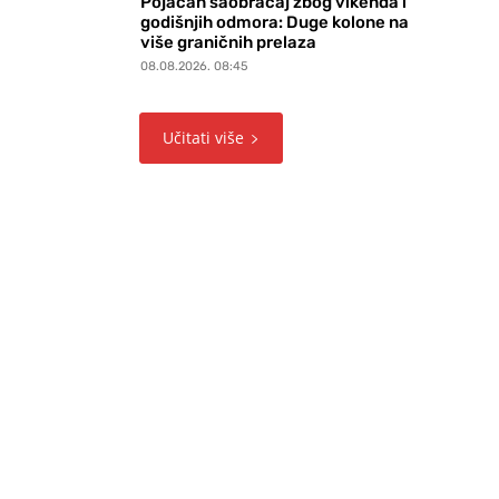
Pojačan saobraćaj zbog vikenda i
godišnjih odmora: Duge kolone na
više graničnih prelaza
08.08.2026. 08:45
Učitati više