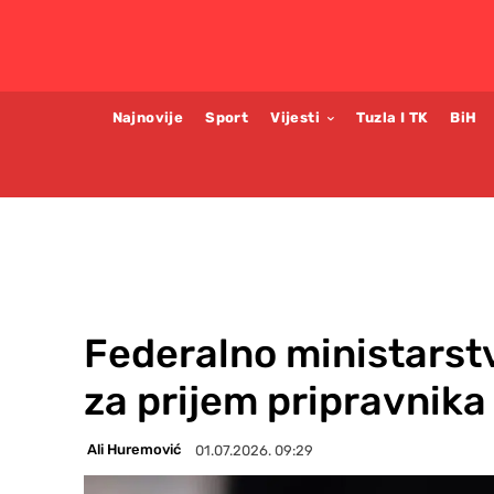
Najnovije
Sport
Vijesti
Tuzla I TK
BiH
Federalno ministarstv
za prijem pripravnika
Ali Huremović
01.07.2026. 09:29