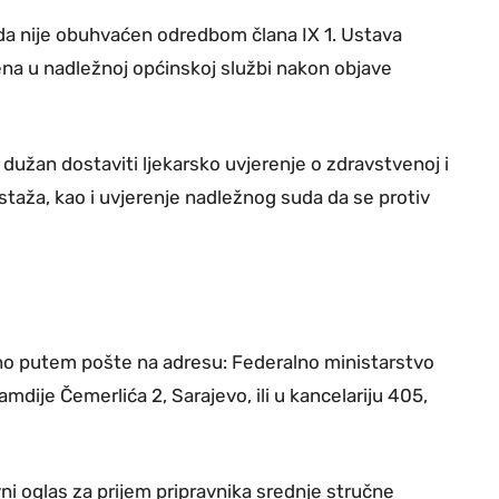
 da nije obuhvaćen odredbom člana IX 1. Ustava
ena u nadležnoj općinskoj službi nakon objave
i dužan dostaviti ljekarsko uvjerenje o zdravstvenoj i
staža, kao i uvjerenje nadležnog suda da se protiv
eno putem pošte na adresu: Federalno ministarstvo
mdije Čemerlića 2, Sarajevo, ili u kancelariju 405,
vni oglas za prijem pripravnika srednje stručne