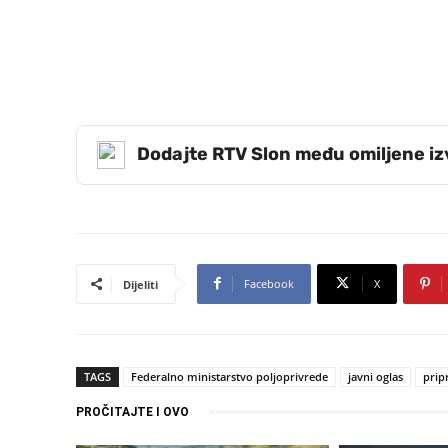
Dodajte RTV Slon među omiljene i
Facebook
X
Dijeliti
TAGS
Federalno ministarstvo poljoprivrede
javni oglas
prip
PROČITAJTE I OVO