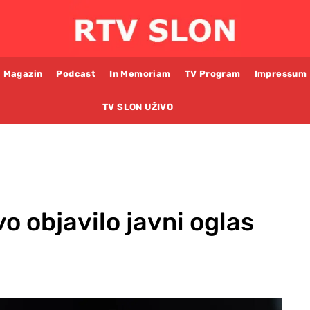
Magazin
Podcast
In Memoriam
TV Program
Impressum
TV SLON UŽIVO
o objavilo javni oglas