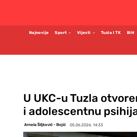
Najnovije
Sport
Vijesti
Tuzla I TK
BiH
U UKC-u Tuzla otvoren
i adolescentnu psihija
Arnela Šiljković - Bojić
05.06.2026. 14:33