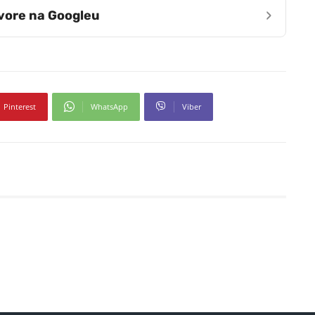
›
zvore na Googleu
Pinterest
WhatsApp
Viber