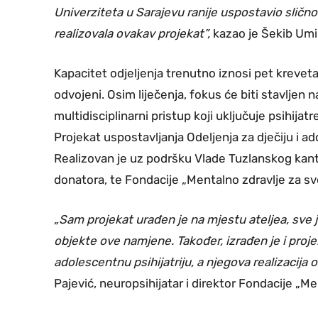
Univerziteta u Sarajevu ranije uspostavio slično
realizovala ovakav projekat”,
kazao je Šekib Umih
Kapacitet odjeljenja trenutno iznosi pet kreveta, 
odvojeni. Osim liječenja, fokus će biti stavljen 
multidisciplinarni pristup koji uključuje psihijat
Projekat uspostavljanja Odeljenja za dječiju i ad
Realizovan je uz podršku Vlade Tuzlanskog kanto
donatora, te Fondacije „Mentalno zdravlje za sv
„Sam projekat urađen je na mjestu ateljea, sve
objekte ove namjene. Također, izrađen je i projek
adolescentnu psihijatriju, a njegova realizacij
Pajević, neuropsihijatar i direktor Fondacije „Me