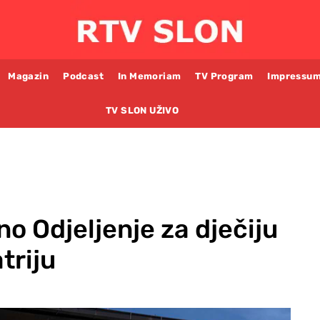
Magazin
Podcast
In Memoriam
TV Program
Impressu
TV SLON UŽIVO
o Odjeljenje za dječiju
triju