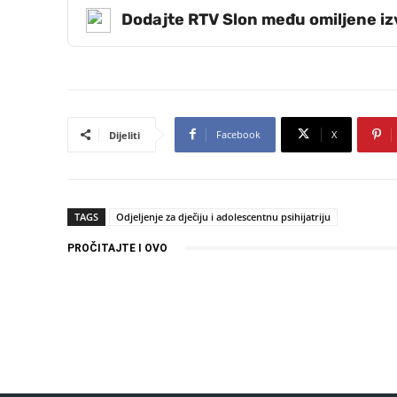
Dodajte RTV Slon među omiljene i
Facebook
X
Dijeliti
TAGS
Odjeljenje za dječiju i adolescentnu psihijatriju
PROČITAJTE I OVO