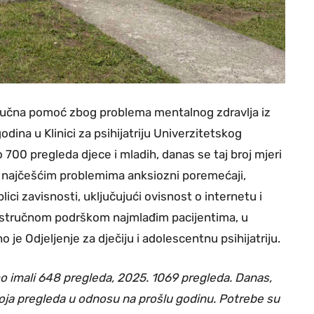
tručna pomoć zbog problema mentalnog zdravlja iz
dina u Klinici za psihijatriju Univerzitetskog
 700 pregleda djece i mladih, danas se taj broj mjeri
u najčešćim problemima anksiozni poremećaji,
oblici zavisnosti, uključujući ovisnost o internetu i
 stručnom podrškom najmlađim pacijentima, u
je Odjeljenje za dječiju i adolescentnu psihijatriju.
o imali 648 pregleda, 2025. 1069 pregleda. Danas,
roja pregleda u odnosu na prošlu godinu. Potrebe su