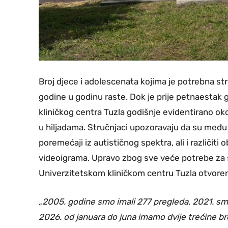
Broj djece i adolescenata kojima je potrebna s
godine u godinu raste. Dok je prije petnaestak go
kliničkog centra Tuzla godišnje evidentirano oko
u hiljadama. Stručnjaci upozoravaju da su međ
poremećaji iz autističnog spektra, ali i različiti 
videoigrama. Upravo zbog sve veće potrebe za
Univerzitetskom kliničkom centru Tuzla otvoreno 
„2005. godine smo imali 277 pregleda, 2021. sm
2026. od januara do juna imamo dvije trećine b