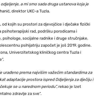
 odjeljenje, a mi smo sada druga ustanova koja je
anić, direktor UKC-a Tuzla.
od kojih su prostori za djevojčice i dječake fizički
na psihoterapijski rad, podršku porodicama i
re, psihologe, socijalne radnike i druge stručnjake.
olescentnu psihijatriju započet je još 2019. godine.
na, Univerzitetskog kliničkog centra Tuzla i
e“.
 je urađeno prema najvišim važećim standardima za
at adaptacije prostora ispred Odjeljenja za dječiju i
a očekuje se u narednom periodu”,
rekao je Izet
ntalno zdravlje za sve“.