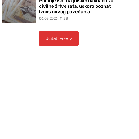
Počinje isplata julskih naknada za
civilne žrtve rata, uskoro poznat
iznos novog povećanja
06.08.2026. 11:38
Učitati više