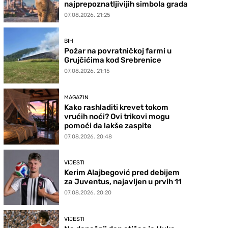
najprepoznatljivijih simbola grada
07.08.2026. 21:25
BIH
Požar na povratničkoj farmi u
Grujčićima kod Srebrenice
07.08.2026. 21:15
MAGAZIN
Kako rashladiti krevet tokom
vrućih noći? Ovi trikovi mogu
pomoći da lakše zaspite
07.08.2026. 20:48
VIJESTI
Kerim Alajbegović pred debijem
za Juventus, najavljen u prvih 11
07.08.2026. 20:20
VIJESTI