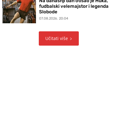
Na današnji dan otišao je Huka,
fudbalski velemajstor i legenda
Slobode
07.08.2026. 20:04
Učitati više