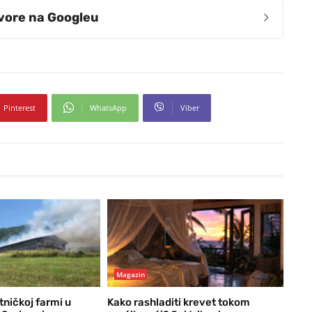
›
zvore na Googleu
Pinterest
WhatsApp
Viber
Magazin
tničkoj farmi u
Kako rashladiti krevet tokom