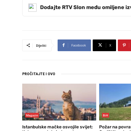
Dodajte RTV Slon među omiljene i
Facebook
X
Dijeliti
PROČITAJTE I OVO
Magazin
BiH
Istanbulske mačke osvojile svijet:
Požar na povra