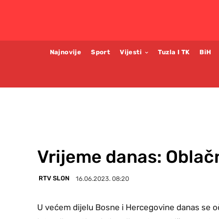
Najnovije
Sport
Vijesti
Tuzla I TK
BiH
Vrijeme danas: Oblač
RTV SLON
16.06.2023. 08:20
U većem dijelu Bosne i Hercegovine danas se o