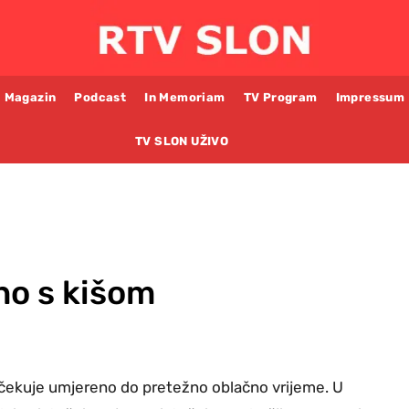
Magazin
Podcast
In Memoriam
TV Program
Impressum
TV SLON UŽIVO
no s kišom
čekuje umjereno do pretežno oblačno vrijeme. U