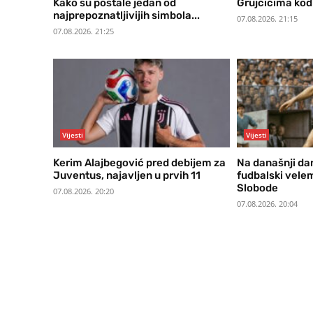
Kako su postale jedan od
Grujčićima kod
najprepoznatljivijih simbola...
07.08.2026. 21:15
07.08.2026. 21:25
Vijesti
Vijesti
Kerim Alajbegović pred debijem za
Na današnji dan
Juventus, najavljen u prvih 11
fudbalski velem
Slobode
07.08.2026. 20:20
07.08.2026. 20:04