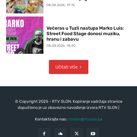
08.08.2026. 19:15
Večeras u Tuzli nastupa Marko Luis:
Street Food Stage donosi muziku,
hranu i zabavu
08.08.2026. 18:30
Učitati više
© Copyright 2025 - RTV SLON. Kopiranje sadržaja stranice
dopušteno je uz obavezno navođenje izvora RTV SLON |
Kontaktirajte nas:
rtvslon@rtvslon.ba